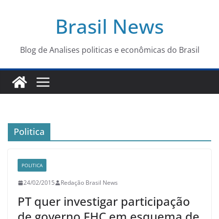
Pular
Brasil News
para
o
conteúdo
Blog de Analises politicas e econômicas do Brasil
Politica
POLITICA
24/02/2015
Redação Brasil News
PT quer investigar participação
de governo FHC em esquema de