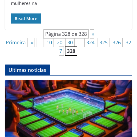
mulheres na
Read More
Página 328 de 328
«
Primeira
«
...
10
20
30
...
324
325
326
32
7
328
Ultimas noticias