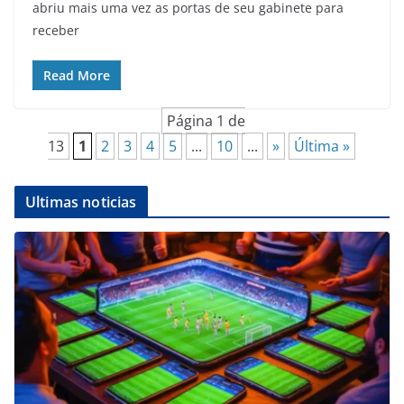
abriu mais uma vez as portas de seu gabinete para
receber
Read More
Página 1 de
13
1
2
3
4
5
...
10
...
»
Última »
Ultimas noticias