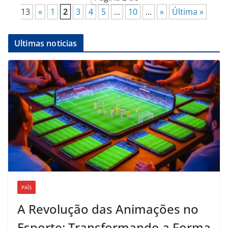
13
«
1
2
3
4
5
...
10
...
»
Última »
Ultimas noticias
PAÍS
A Revolução das Animações no
Esporte: Transformando a Forma