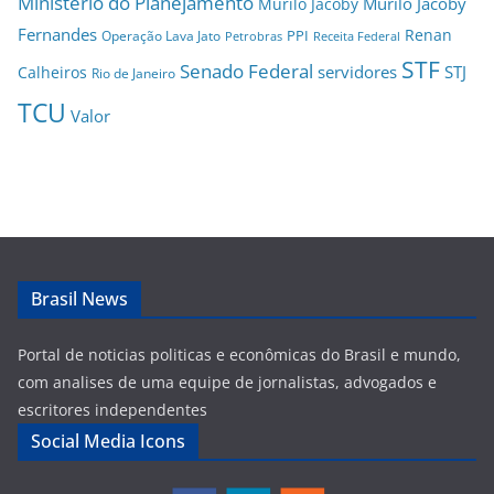
Ministério do Planejamento
Murilo Jacoby
Murilo Jacoby
Fernandes
Renan
PPI
Operação Lava Jato
Petrobras
Receita Federal
STF
Senado Federal
servidores
STJ
Calheiros
Rio de Janeiro
TCU
Valor
Brasil News
Portal de noticias politicas e econômicas do Brasil e mundo,
com analises de uma equipe de jornalistas, advogados e
escritores independentes
Social Media Icons