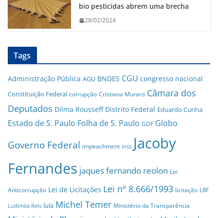
bio pesticidas abrem uma brecha
28/02/2024
Tags
CGU
Administração Pública
BNDES
congresso nacional
AGU
Câmara dos
Constituição Federal
corrupção
Cristiana Muraro
Deputados
Dilma Rousseff
Distrito Federal
Eduardo Cunha
Estado de S. Paulo
Folha de S. Paulo
Globo
GDF
Jacoby
Governo Federal
impeachment
inss
Fernandes
jaques fernando reolon
Lei
Lei nº 8.666/1993
Lei de Licitações
Anticorrupção
licitação
LRF
Michel Temer
lula
Ministério da Transparência
Ludimila Reis