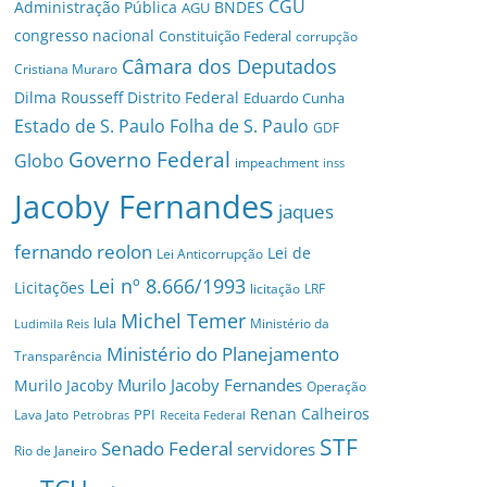
CGU
Administração Pública
BNDES
AGU
congresso nacional
Constituição Federal
corrupção
Câmara dos Deputados
Cristiana Muraro
Dilma Rousseff
Distrito Federal
Eduardo Cunha
Estado de S. Paulo
Folha de S. Paulo
GDF
Governo Federal
Globo
impeachment
inss
Jacoby Fernandes
jaques
fernando reolon
Lei de
Lei Anticorrupção
Lei nº 8.666/1993
Licitações
licitação
LRF
Michel Temer
lula
Ministério da
Ludimila Reis
Ministério do Planejamento
Transparência
Murilo Jacoby Fernandes
Murilo Jacoby
Operação
Renan Calheiros
PPI
Lava Jato
Petrobras
Receita Federal
STF
Senado Federal
servidores
Rio de Janeiro