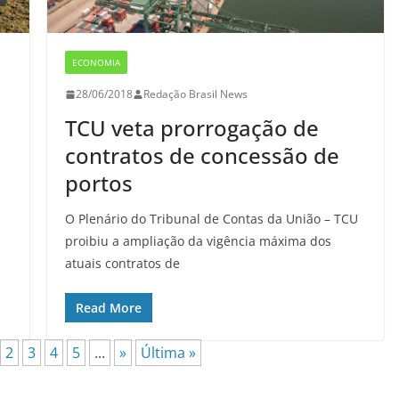
ECONOMIA
28/06/2018
Redação Brasil News
TCU veta prorrogação de
contratos de concessão de
portos
O Plenário do Tribunal de Contas da União – TCU
proibiu a ampliação da vigência máxima dos
atuais contratos de
Read More
2
3
4
5
...
»
Última »