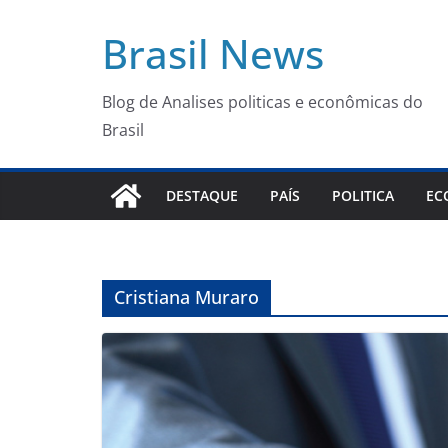
Pular
Brasil News
para
o
conteúdo
Blog de Analises politicas e econômicas do
Brasil
DESTAQUE
PAÍS
POLITICA
EC
Cristiana Muraro