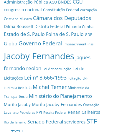
CGU
Administração Pública
BNDES
AGU
congresso nacional
Constituição Federal
corrupção
Câmara dos Deputados
Cristiana Muraro
Dilma Rousseff
Distrito Federal
Eduardo Cunha
Estado de S. Paulo
Folha de S. Paulo
GDF
Governo Federal
Globo
impeachment
inss
Jacoby Fernandes
jaques
fernando reolon
Lei de
Lei Anticorrupção
Lei nº 8.666/1993
Licitações
licitação
LRF
Michel Temer
lula
Ministério da
Ludimila Reis
Ministério do Planejamento
Transparência
Murilo Jacoby Fernandes
Murilo Jacoby
Operação
Renan Calheiros
PPI
Lava Jato
Petrobras
Receita Federal
STF
Senado Federal
servidores
Rio de Janeiro