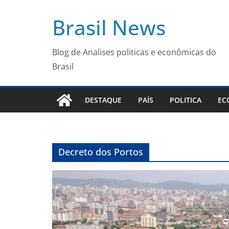
Pular
Brasil News
para
o
conteúdo
Blog de Analises politicas e econômicas do
Brasil
DESTAQUE
PAÍS
POLITICA
EC
Decreto dos Portos