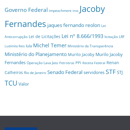
Jacoby
Governo Federal
impeachment
inss
Fernandes
jaques fernando reolon
Lei
Lei nº 8.666/1993
Lei de Licitações
Anticorrupção
licitação
LRF
Michel Temer
lula
Ministério da Transparência
Ludimila Reis
Ministério do Planejamento
Murilo Jacoby
Murilo Jacoby
Fernandes
Renan
PPI
Operação Lava Jato
Petrobras
Receita Federal
STF
Senado Federal
servidores
STJ
Calheiros
Rio de Janeiro
TCU
Valor