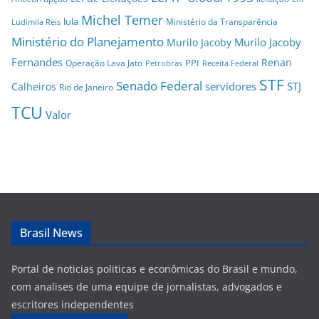
Michel Temer
lula
Ministério da Transparência
Ludimila Reis
Ministério do Planejamento
Murilo Jacoby
Murilo Jacoby
Fernandes
Renan
PPI
Operação Lava Jato
Petrobras
Receita Federal
STF
Senado Federal
servidores
STJ
Calheiros
Rio de Janeiro
TCU
Valor
Brasil News
Portal de noticias politicas e econômicas do Brasil e mundo,
com analises de uma equipe de jornalistas, advogados e
escritores independentes