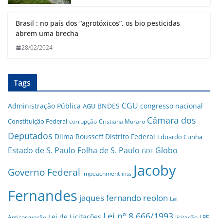
Brasil : no país dos “agrotóxicos”, os bio pesticidas
abrem uma brecha
28/02/2024
Tags
CGU
Administração Pública
BNDES
congresso nacional
AGU
Câmara dos
Constituição Federal
corrupção
Cristiana Muraro
Deputados
Dilma Rousseff
Distrito Federal
Eduardo Cunha
Estado de S. Paulo
Folha de S. Paulo
Globo
GDF
Jacoby
Governo Federal
impeachment
inss
Fernandes
jaques fernando reolon
Lei
Lei nº 8.666/1993
Lei de Licitações
Anticorrupção
licitação
LRF