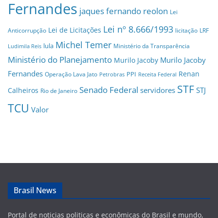
Fernandes
jaques fernando reolon
Lei
Lei nº 8.666/1993
Lei de Licitações
Anticorrupção
licitação
LRF
Michel Temer
lula
Ministério da Transparência
Ludimila Reis
Ministério do Planejamento
Murilo Jacoby
Murilo Jacoby
Fernandes
Renan
PPI
Operação Lava Jato
Petrobras
Receita Federal
STF
Senado Federal
servidores
STJ
Calheiros
Rio de Janeiro
TCU
Valor
Brasil News
Portal de noticias politicas e econômicas do Brasil e mundo,