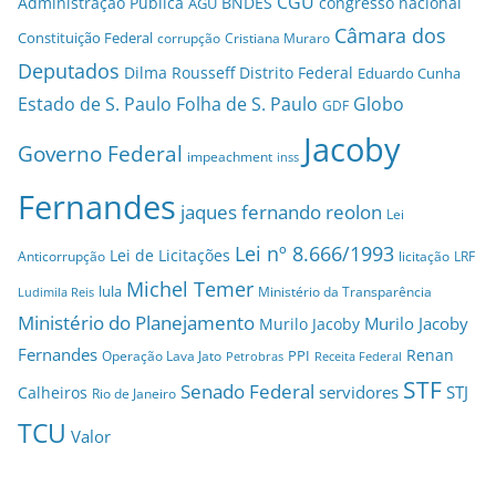
CGU
Administração Pública
BNDES
congresso nacional
AGU
Câmara dos
Constituição Federal
corrupção
Cristiana Muraro
Deputados
Dilma Rousseff
Distrito Federal
Eduardo Cunha
Estado de S. Paulo
Folha de S. Paulo
Globo
GDF
Jacoby
Governo Federal
impeachment
inss
Fernandes
jaques fernando reolon
Lei
Lei nº 8.666/1993
Lei de Licitações
Anticorrupção
licitação
LRF
Michel Temer
lula
Ministério da Transparência
Ludimila Reis
Ministério do Planejamento
Murilo Jacoby
Murilo Jacoby
Fernandes
Renan
PPI
Operação Lava Jato
Petrobras
Receita Federal
STF
Senado Federal
servidores
STJ
Calheiros
Rio de Janeiro
TCU
Valor