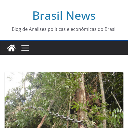
Pular
Brasil News
para
o
conteúdo
Blog de Analises politicas e econômicas do Brasil