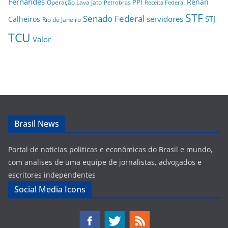
Fernandes
Renan
PPI
Operação Lava Jato
Petrobras
Receita Federal
STF
Senado Federal
servidores
STJ
Calheiros
Rio de Janeiro
TCU
Valor
Brasil News
Portal de noticias politicas e econômicas do Brasil e mundo,
com analises de uma equipe de jornalistas, advogados e
escritores independentes
Social Media Icons