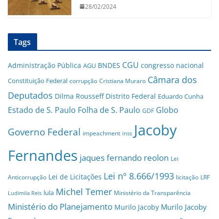
28/02/2024
Tags
CGU
Administração Pública
BNDES
congresso nacional
AGU
Câmara dos
Constituição Federal
corrupção
Cristiana Muraro
Deputados
Dilma Rousseff
Distrito Federal
Eduardo Cunha
Estado de S. Paulo
Folha de S. Paulo
Globo
GDF
Jacoby
Governo Federal
impeachment
inss
Fernandes
jaques fernando reolon
Lei
Lei nº 8.666/1993
Lei de Licitações
Anticorrupção
licitação
LRF
Michel Temer
lula
Ministério da Transparência
Ludimila Reis
Ministério do Planejamento
Murilo Jacoby
Murilo Jacoby