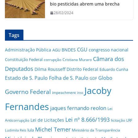
bio pesticidas abrem uma brecha
28/02/2024
Tags
CGU
Administração Pública
BNDES
congresso nacional
AGU
Câmara dos
Constituição Federal
corrupção
Cristiana Muraro
Deputados
Dilma Rousseff
Distrito Federal
Eduardo Cunha
Estado de S. Paulo
Folha de S. Paulo
Globo
GDF
Jacoby
Governo Federal
impeachment
inss
Fernandes
jaques fernando reolon
Lei
Lei nº 8.666/1993
Lei de Licitações
Anticorrupção
licitação
LRF
Michel Temer
lula
Ministério da Transparência
Ludimila Reis