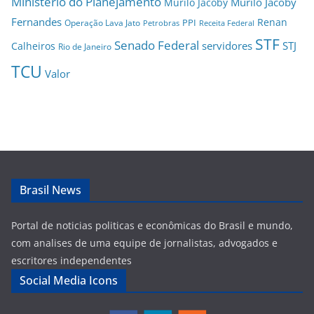
Ministério do Planejamento
Murilo Jacoby
Murilo Jacoby
Fernandes
Renan
PPI
Operação Lava Jato
Petrobras
Receita Federal
STF
Senado Federal
servidores
STJ
Calheiros
Rio de Janeiro
TCU
Valor
Brasil News
Portal de noticias politicas e econômicas do Brasil e mundo,
com analises de uma equipe de jornalistas, advogados e
escritores independentes
Social Media Icons