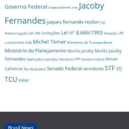
Jacoby
Governo Federal
impeachment
inss
Fernandes
jaques fernando reolon
Lei
Lei nº 8.666/1993
Lei de Licitações
Anticorrupção
licitação
LRF
Michel Temer
lula
Ministério da Transparência
Ludimila Reis
Ministério do Planejamento
Murilo Jacoby
Murilo Jacoby
Fernandes
Renan
PPI
Operação Lava Jato
Petrobras
Receita Federal
STF
Senado Federal
servidores
STJ
Calheiros
Rio de Janeiro
TCU
Valor
Brasil News