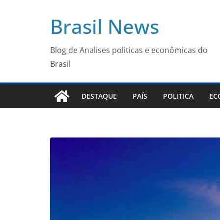
Pular
Brasil News
para
o
conteúdo
Blog de Analises politicas e econômicas do
Brasil
DESTAQUE
PAÍS
POLITICA
EC