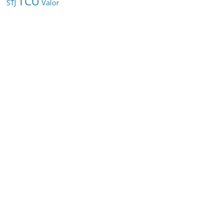
TCU
STJ
Valor