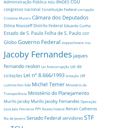
CGU
Administração Pública
BNDES
AGU
congresso nacional
Constituição Federal
corrupção
Câmara dos Deputados
Cristiana Muraro
Dilma Rousseff
Distrito Federal
Eduardo Cunha
Estado de S. Paulo
Folha de S. Paulo
GDF
Governo Federal
Globo
impeachment
inss
Jacoby Fernandes
jaques
fernando reolon
Lei de
Lei Anticorrupção
Lei nº 8.666/1993
Licitações
licitação
LRF
Michel Temer
lula
Ministério da
Ludimila Reis
Ministério do Planejamento
Transparência
Murilo Jacoby Fernandes
Murilo Jacoby
Operação
Renan Calheiros
PPI
Lava Jato
Petrobras
Receita Federal
STF
Senado Federal
servidores
Rio de Janeiro