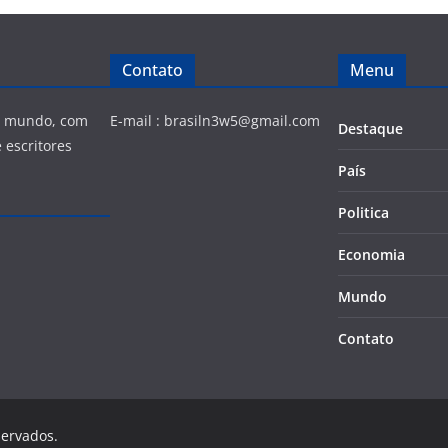
Contato
Menu
 e mundo, com
E-mail :
brasiln3w5@gmail.com
Destaque
 escritores
País
Politica
Economia
Mundo
Contato
servados.