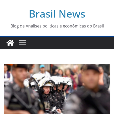
Pular
Brasil News
para
o
conteúdo
Blog de Analises politicas e econômicas do Brasil