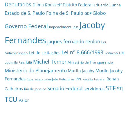
Deputados
Dilma Rousseff
Distrito Federal
Eduardo Cunha
Estado de S. Paulo
Folha de S. Paulo
Globo
GDF
Jacoby
Governo Federal
impeachment
inss
Fernandes
jaques fernando reolon
Lei
Lei nº 8.666/1993
Lei de Licitações
Anticorrupção
licitação
LRF
Michel Temer
lula
Ministério da Transparência
Ludimila Reis
Ministério do Planejamento
Murilo Jacoby
Murilo Jacoby
Fernandes
Renan
PPI
Operação Lava Jato
Petrobras
Receita Federal
STF
Senado Federal
servidores
STJ
Calheiros
Rio de Janeiro
TCU
Valor