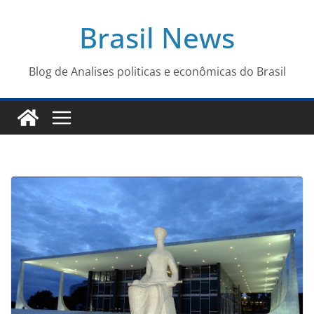
Pular
Brasil News
para
o
conteúdo
Blog de Analises politicas e econômicas do Brasil