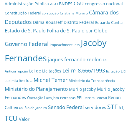
CGU
Administração Pública
BNDES
congresso nacional
AGU
Câmara dos
Constituição Federal
corrupção
Cristiana Muraro
Deputados
Dilma Rousseff
Distrito Federal
Eduardo Cunha
Estado de S. Paulo
Folha de S. Paulo
Globo
GDF
Jacoby
Governo Federal
impeachment
inss
Fernandes
jaques fernando reolon
Lei
Lei nº 8.666/1993
Lei de Licitações
Anticorrupção
licitação
LRF
Michel Temer
lula
Ministério da Transparência
Ludimila Reis
Ministério do Planejamento
Murilo Jacoby
Murilo Jacoby
Fernandes
Renan
PPI
Operação Lava Jato
Petrobras
Receita Federal
STF
Senado Federal
servidores
STJ
Calheiros
Rio de Janeiro
TCU
Valor