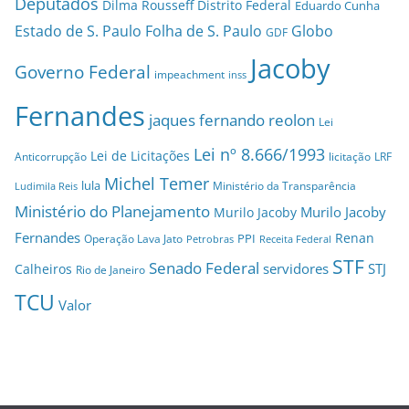
Deputados
Dilma Rousseff
Distrito Federal
Eduardo Cunha
Estado de S. Paulo
Folha de S. Paulo
Globo
GDF
Jacoby
Governo Federal
impeachment
inss
Fernandes
jaques fernando reolon
Lei
Lei nº 8.666/1993
Lei de Licitações
Anticorrupção
licitação
LRF
Michel Temer
lula
Ministério da Transparência
Ludimila Reis
Ministério do Planejamento
Murilo Jacoby
Murilo Jacoby
Fernandes
Renan
PPI
Operação Lava Jato
Petrobras
Receita Federal
STF
Senado Federal
servidores
STJ
Calheiros
Rio de Janeiro
TCU
Valor