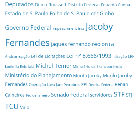
Deputados
Dilma Rousseff
Distrito Federal
Eduardo Cunha
Estado de S. Paulo
Folha de S. Paulo
Globo
GDF
Jacoby
Governo Federal
impeachment
inss
Fernandes
jaques fernando reolon
Lei
Lei nº 8.666/1993
Lei de Licitações
Anticorrupção
licitação
LRF
Michel Temer
lula
Ministério da Transparência
Ludimila Reis
Ministério do Planejamento
Murilo Jacoby
Murilo Jacoby
Fernandes
Renan
PPI
Operação Lava Jato
Petrobras
Receita Federal
STF
Senado Federal
servidores
STJ
Calheiros
Rio de Janeiro
TCU
Valor