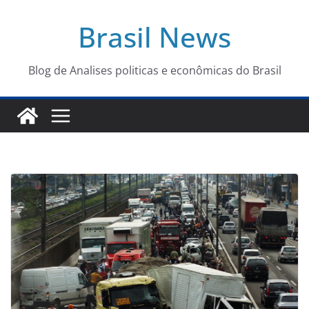
Pular
Brasil News
para
o
conteúdo
Blog de Analises politicas e econômicas do Brasil