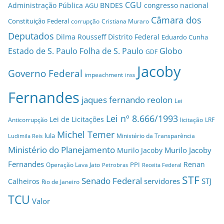
CGU
Administração Pública
BNDES
congresso nacional
AGU
Câmara dos
Constituição Federal
corrupção
Cristiana Muraro
Deputados
Dilma Rousseff
Distrito Federal
Eduardo Cunha
Estado de S. Paulo
Folha de S. Paulo
Globo
GDF
Jacoby
Governo Federal
impeachment
inss
Fernandes
jaques fernando reolon
Lei
Lei nº 8.666/1993
Lei de Licitações
Anticorrupção
licitação
LRF
Michel Temer
lula
Ministério da Transparência
Ludimila Reis
Ministério do Planejamento
Murilo Jacoby
Murilo Jacoby
Fernandes
Renan
PPI
Operação Lava Jato
Petrobras
Receita Federal
STF
Senado Federal
servidores
STJ
Calheiros
Rio de Janeiro
TCU
Valor