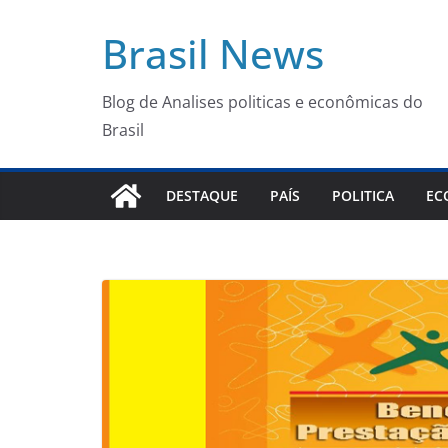
Pular
Brasil News
para
o
conteúdo
Blog de Analises politicas e econômicas do
Brasil
DESTAQUE
PAÍS
POLITICA
EC