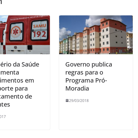
m
tério da Saúde
Governo publica
amenta
regras para o
timentos em
Programa Pró-
porte para
Moradia
camento de
29/03/2018
ntes
017