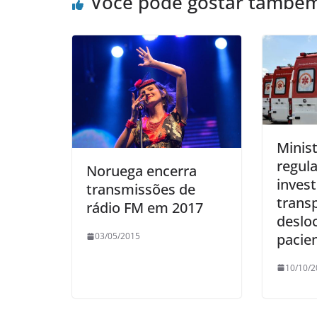
Você pode gostar també
Minis
regul
Noruega encerra
inves
transmissões de
trans
rádio FM em 2017
deslo
pacie
03/05/2015
10/10/2