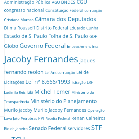
CGU
Administração Pública
BNDES
AGU
congresso nacional
Constituição Federal
corrupção
Câmara dos Deputados
Cristiana Muraro
Dilma Rousseff
Distrito Federal
Eduardo Cunha
Estado de S. Paulo
Folha de S. Paulo
GDF
Governo Federal
Globo
impeachment
inss
Jacoby Fernandes
jaques
fernando reolon
Lei de
Lei Anticorrupção
Lei nº 8.666/1993
Licitações
licitação
LRF
Michel Temer
lula
Ministério da
Ludimila Reis
Ministério do Planejamento
Transparência
Murilo Jacoby Fernandes
Murilo Jacoby
Operação
Renan Calheiros
PPI
Lava Jato
Petrobras
Receita Federal
STF
Senado Federal
servidores
Rio de Janeiro