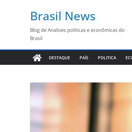
Pular
Brasil News
para
o
conteúdo
Blog de Analises politicas e econômicas do
Brasil
DESTAQUE
PAÍS
POLITICA
EC