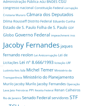
CGU
Administração Pública
BNDES
AGU
congresso nacional
Constituição Federal
corrupção
Câmara dos Deputados
Cristiana Muraro
Dilma Rousseff
Distrito Federal
Eduardo Cunha
Estado de S. Paulo
Folha de S. Paulo
GDF
Governo Federal
Globo
impeachment
inss
Jacoby Fernandes
jaques
fernando reolon
Lei de
Lei Anticorrupção
Lei nº 8.666/1993
Licitações
licitação
LRF
Michel Temer
lula
Ministério da
Ludimila Reis
Ministério do Planejamento
Transparência
Murilo Jacoby Fernandes
Murilo Jacoby
Operação
Renan Calheiros
PPI
Lava Jato
Petrobras
Receita Federal
STF
Senado Federal
servidores
Rio de Janeiro