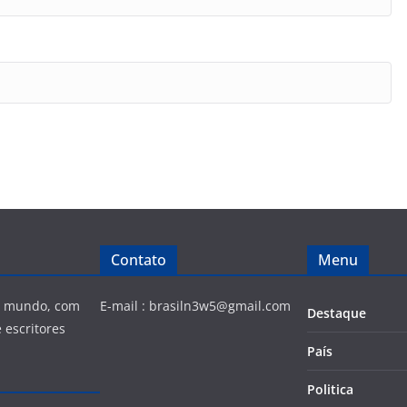
Contato
Menu
 e mundo, com
E-mail :
brasiln3w5@gmail.com
Destaque
 escritores
País
Politica