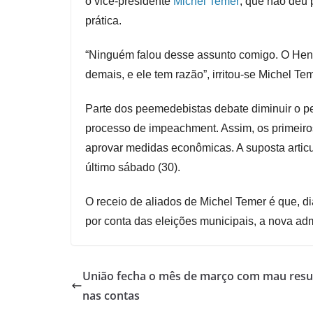
o vice-presidente
Michel Temer
, que não deu
prática.
“Ninguém falou desse assunto comigo. O Henr
demais, e ele tem razão”, irritou-se Michel T
Parte dos peemedebistas debate diminuir o p
processo de impeachment. Assim, os primeiro
aprovar medidas econômicas. A suposta articu
último sábado (30).
O receio de aliados de Michel Temer é que, d
por conta das eleições municipais, a nova ad
União fecha o mês de março com mau resu
nas contas