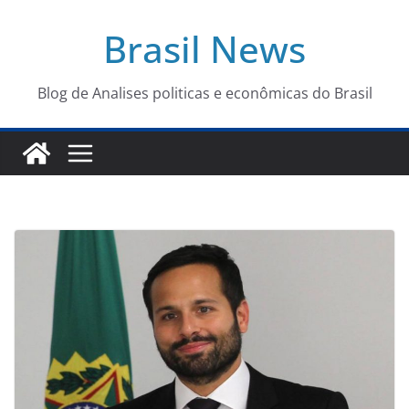
Pular
Brasil News
para
o
conteúdo
Blog de Analises politicas e econômicas do Brasil