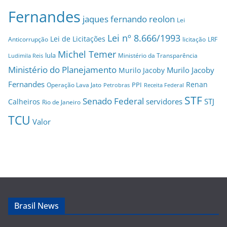
Fernandes
jaques fernando reolon
Lei
Lei nº 8.666/1993
Lei de Licitações
Anticorrupção
licitação
LRF
Michel Temer
lula
Ministério da Transparência
Ludimila Reis
Ministério do Planejamento
Murilo Jacoby
Murilo Jacoby
Fernandes
Renan
PPI
Operação Lava Jato
Petrobras
Receita Federal
STF
Senado Federal
servidores
STJ
Calheiros
Rio de Janeiro
TCU
Valor
Brasil News