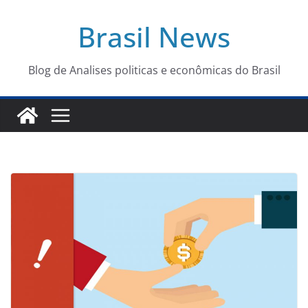
Pular
Brasil News
para
o
conteúdo
Blog de Analises politicas e econômicas do Brasil