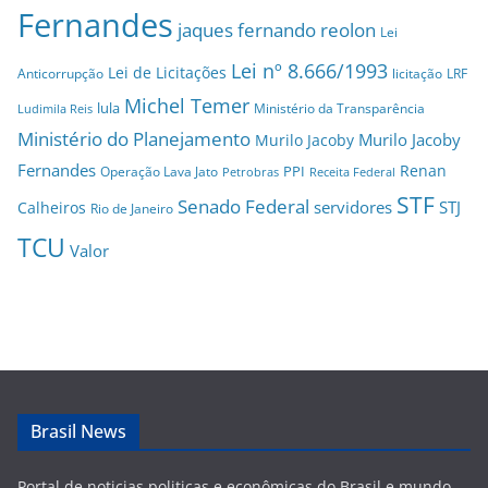
Fernandes
jaques fernando reolon
Lei
Lei nº 8.666/1993
Lei de Licitações
Anticorrupção
licitação
LRF
Michel Temer
lula
Ministério da Transparência
Ludimila Reis
Ministério do Planejamento
Murilo Jacoby
Murilo Jacoby
Fernandes
Renan
PPI
Operação Lava Jato
Petrobras
Receita Federal
STF
Senado Federal
servidores
STJ
Calheiros
Rio de Janeiro
TCU
Valor
Brasil News
Portal de noticias politicas e econômicas do Brasil e mundo,