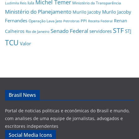
Michel Temer
lula
Ministério da Transparência
Ludimila Reis
Ministério do Planejamento
Murilo Jacoby
Murilo Jacoby
Fernandes
Renan
PPI
Operação Lava Jato
Petrobras
Receita Federal
STF
Senado Federal
servidores
STJ
Calheiros
Rio de Janeiro
TCU
Valor
Brasil News
Portal de noticias politicas e econômicas do Brasil e mundo,
com analises de uma equipe de jornalistas, advogados e
escritores independentes
Social Media Icons