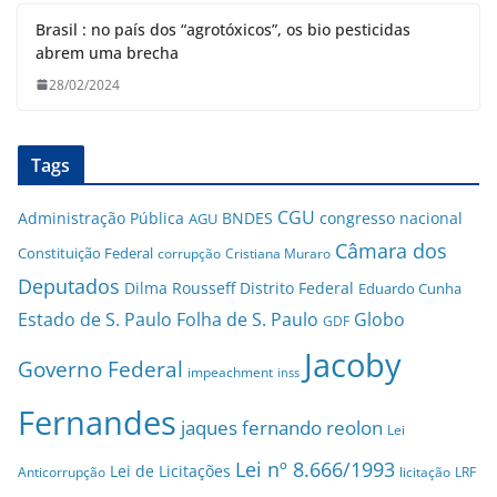
Brasil : no país dos “agrotóxicos”, os bio pesticidas
abrem uma brecha
28/02/2024
Tags
CGU
Administração Pública
BNDES
congresso nacional
AGU
Câmara dos
Constituição Federal
corrupção
Cristiana Muraro
Deputados
Dilma Rousseff
Distrito Federal
Eduardo Cunha
Estado de S. Paulo
Folha de S. Paulo
Globo
GDF
Jacoby
Governo Federal
impeachment
inss
Fernandes
jaques fernando reolon
Lei
Lei nº 8.666/1993
Lei de Licitações
Anticorrupção
licitação
LRF