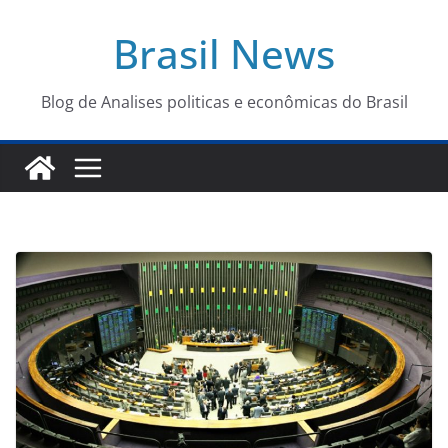
Pular
Brasil News
para
o
conteúdo
Blog de Analises politicas e econômicas do Brasil