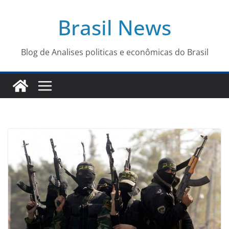
Pular
Brasil News
para
o
conteúdo
Blog de Analises politicas e econômicas do Brasil