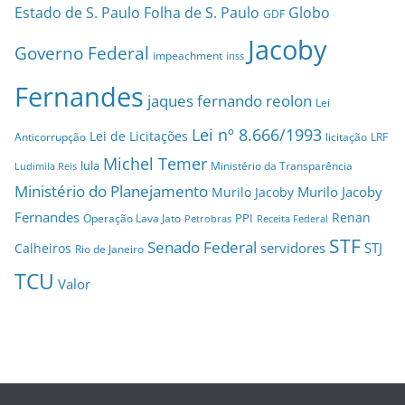
Estado de S. Paulo
Folha de S. Paulo
Globo
GDF
Jacoby
Governo Federal
impeachment
inss
Fernandes
jaques fernando reolon
Lei
Lei nº 8.666/1993
Lei de Licitações
Anticorrupção
licitação
LRF
Michel Temer
lula
Ministério da Transparência
Ludimila Reis
Ministério do Planejamento
Murilo Jacoby
Murilo Jacoby
Fernandes
Renan
PPI
Operação Lava Jato
Petrobras
Receita Federal
STF
Senado Federal
servidores
STJ
Calheiros
Rio de Janeiro
TCU
Valor