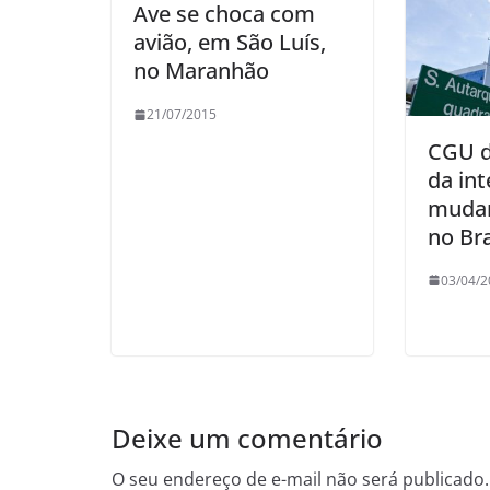
Ave se choca com
avião, em São Luís,
no Maranhão
21/07/2015
CGU d
da in
mudan
no Bra
03/04/2
Deixe um comentário
O seu endereço de e-mail não será publicado.