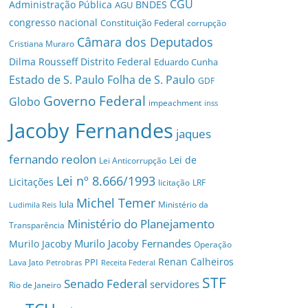
CGU
Administração Pública
BNDES
AGU
congresso nacional
Constituição Federal
corrupção
Câmara dos Deputados
Cristiana Muraro
Dilma Rousseff
Distrito Federal
Eduardo Cunha
Estado de S. Paulo
Folha de S. Paulo
GDF
Governo Federal
Globo
impeachment
inss
Jacoby Fernandes
jaques
fernando reolon
Lei de
Lei Anticorrupção
Lei nº 8.666/1993
Licitações
licitação
LRF
Michel Temer
lula
Ministério da
Ludimila Reis
Ministério do Planejamento
Transparência
Murilo Jacoby Fernandes
Murilo Jacoby
Operação
Renan Calheiros
PPI
Lava Jato
Petrobras
Receita Federal
STF
Senado Federal
servidores
Rio de Janeiro