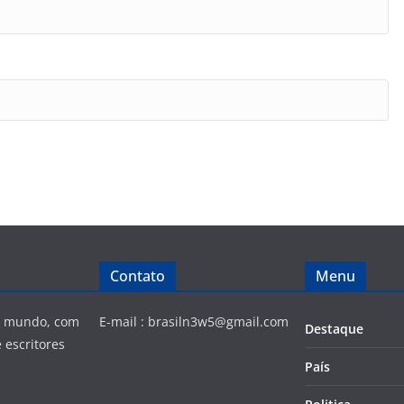
Contato
Menu
 e mundo, com
E-mail :
brasiln3w5@gmail.com
Destaque
 escritores
País