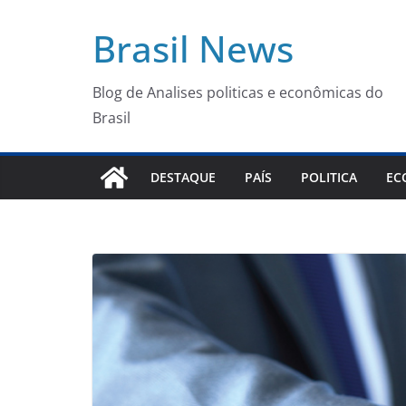
Pular
Brasil News
para
o
conteúdo
Blog de Analises politicas e econômicas do
Brasil
DESTAQUE
PAÍS
POLITICA
EC