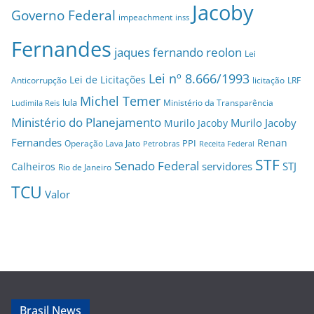
Jacoby
Governo Federal
impeachment
inss
Fernandes
jaques fernando reolon
Lei
Lei nº 8.666/1993
Lei de Licitações
Anticorrupção
licitação
LRF
Michel Temer
lula
Ministério da Transparência
Ludimila Reis
Ministério do Planejamento
Murilo Jacoby
Murilo Jacoby
Fernandes
Renan
PPI
Operação Lava Jato
Petrobras
Receita Federal
STF
Senado Federal
servidores
STJ
Calheiros
Rio de Janeiro
TCU
Valor
Brasil News