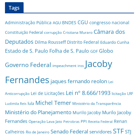
Tags
CGU
Administração Pública
BNDES
congresso nacional
AGU
Câmara dos
Constituição Federal
corrupção
Cristiana Muraro
Deputados
Dilma Rousseff
Distrito Federal
Eduardo Cunha
Estado de S. Paulo
Folha de S. Paulo
Globo
GDF
Jacoby
Governo Federal
impeachment
inss
Fernandes
jaques fernando reolon
Lei
Lei nº 8.666/1993
Lei de Licitações
Anticorrupção
licitação
LRF
Michel Temer
lula
Ministério da Transparência
Ludimila Reis
Ministério do Planejamento
Murilo Jacoby
Murilo Jacoby
Fernandes
Renan
PPI
Operação Lava Jato
Petrobras
Receita Federal
STF
Senado Federal
servidores
STJ
Calheiros
Rio de Janeiro