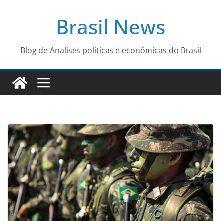
Pular
Brasil News
para
o
conteúdo
Blog de Analises politicas e econômicas do Brasil