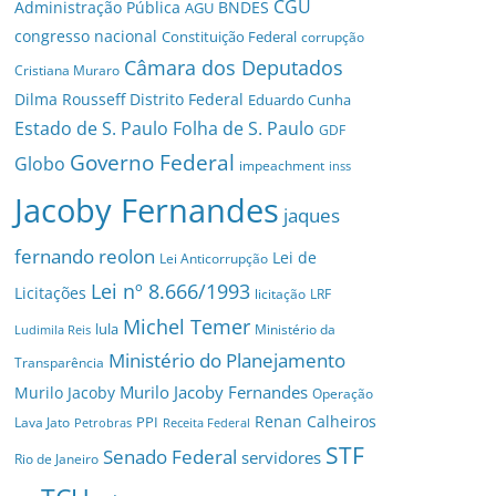
CGU
Administração Pública
BNDES
AGU
congresso nacional
Constituição Federal
corrupção
Câmara dos Deputados
Cristiana Muraro
Dilma Rousseff
Distrito Federal
Eduardo Cunha
Estado de S. Paulo
Folha de S. Paulo
GDF
Governo Federal
Globo
impeachment
inss
Jacoby Fernandes
jaques
fernando reolon
Lei de
Lei Anticorrupção
Lei nº 8.666/1993
Licitações
licitação
LRF
Michel Temer
lula
Ministério da
Ludimila Reis
Ministério do Planejamento
Transparência
Murilo Jacoby Fernandes
Murilo Jacoby
Operação
Renan Calheiros
PPI
Lava Jato
Petrobras
Receita Federal
STF
Senado Federal
servidores
Rio de Janeiro