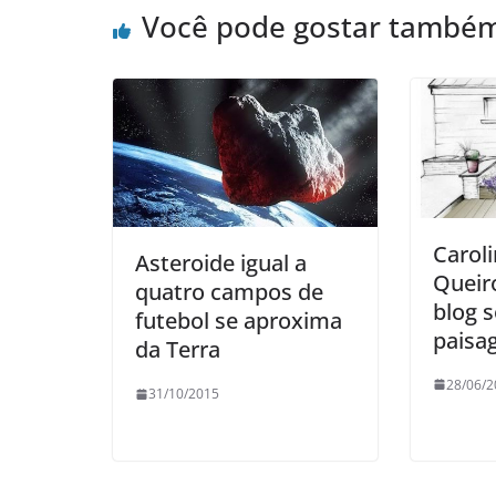
Você pode gostar també
Caroli
Asteroide igual a
Queir
quatro campos de
blog 
futebol se aproxima
paisa
da Terra
28/06/2
31/10/2015