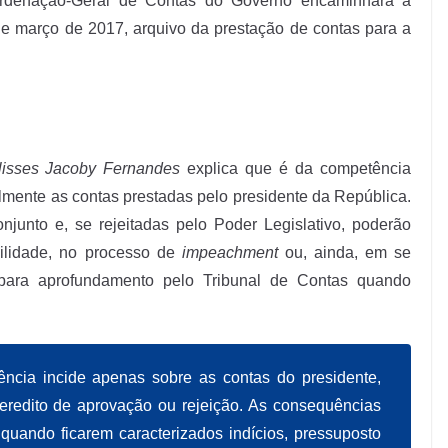
ordenação-Geral de Contas do Governo encaminhará à
de março de 2017, arquivo da prestação de contas para a
lisses Jacoby Fernandes
explica que é da competência
lmente as contas prestadas pelo presidente da República.
unto e, se rejeitadas pelo Poder Legislativo, poderão
bilidade, no processo de
impeachment
ou, ainda, em se
 para aprofundamento pelo Tribunal de Contas quando
ência incide apenas sobre as contas do presidente,
 veredito de aprovação ou rejeição. As consequências
 quando ficarem caracterizados indícios, pressuposto