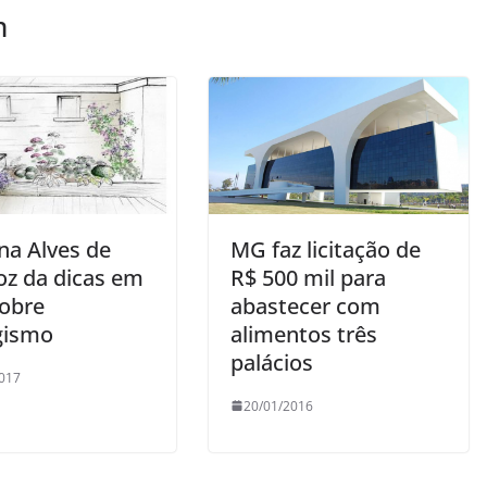
m
na Alves de
MG faz licitação de
oz da dicas em
R$ 500 mil para
sobre
abastecer com
gismo
alimentos três
palácios
017
20/01/2016