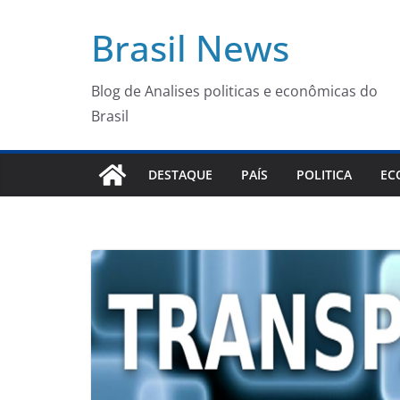
Pular
Brasil News
para
o
conteúdo
Blog de Analises politicas e econômicas do
Brasil
DESTAQUE
PAÍS
POLITICA
EC