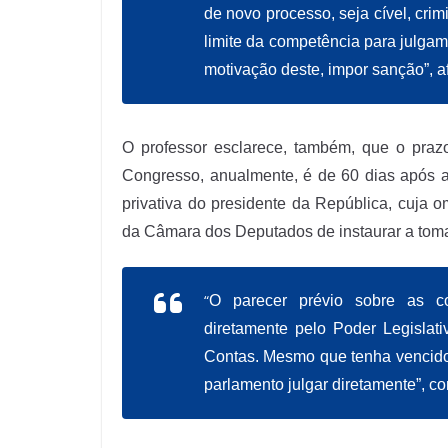
de novo processo, seja cível, crim
limite da competência para julgam
motivação deste, impor sanção”, a
O professor esclarece, também, que o praz
Congresso, anualmente, é de 60 dias após a 
privativa do presidente da República, cuja 
da Câmara dos Deputados de instaurar a tom
“
O parecer prévio sobre as co
diretamente pelo Poder Legislat
Contas. Mesmo que tenha vencido 
parlamento julgar diretamente”, c