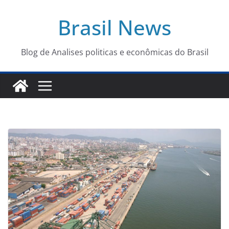
Pular
Brasil News
para
o
conteúdo
Blog de Analises politicas e econômicas do Brasil