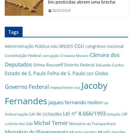
bio pesticidas abrem uma brecha
28/02/2024
Tags
CGU
Administração Pública
BNDES
congresso nacional
AGU
Câmara dos
Constituição Federal
corrupção
Cristiana Muraro
Deputados
Dilma Rousseff
Distrito Federal
Eduardo Cunha
Estado de S. Paulo
Folha de S. Paulo
Globo
GDF
Jacoby
Governo Federal
impeachment
inss
Fernandes
jaques fernando reolon
Lei
Lei nº 8.666/1993
Lei de Licitações
Anticorrupção
licitação
LRF
Michel Temer
lula
Ministério da Transparência
Ludimila Reis
Ministério do Planejamento
Murilo Jacoby
Murilo Jacoby