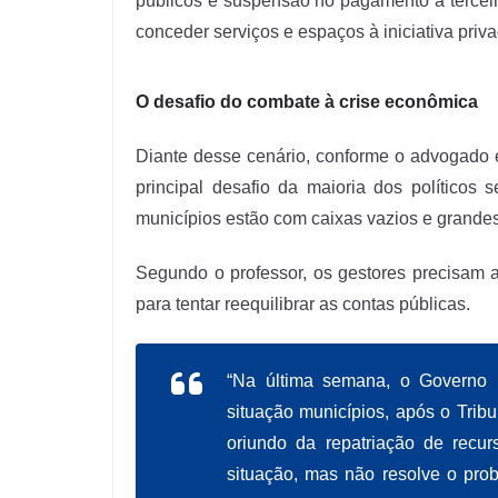
públicos e suspensão no pagamento a terceir
conceder serviços e espaços à iniciativa priv
O desafio do combate à crise econômica
Diante desse cenário, conforme o advogado e
principal desafio da maioria dos políticos
municípios estão com caixas vazios e grandes 
Segundo o professor, os gestores precisam 
para tentar reequilibrar as contas públicas.
“Na última semana, o
Governo 
situação municípios, após o Trib
oriundo da repatriação de recu
situação, mas não resolve o pro