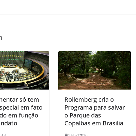
m
mentar só tem
Rollemberg cria o
special em fato
Programa para salvar
ido em função
o Parque das
ndato
Copaíbas em Brasilia
018
17/02/2016