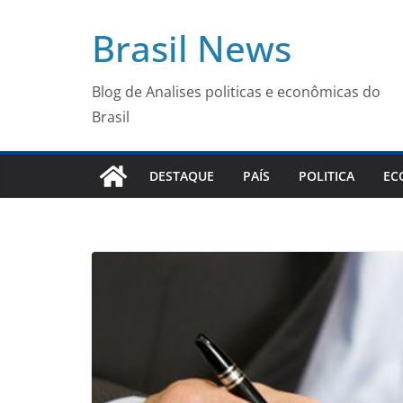
Pular
Brasil News
para
o
conteúdo
Blog de Analises politicas e econômicas do
Brasil
DESTAQUE
PAÍS
POLITICA
EC