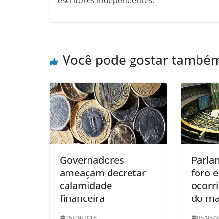
escritores independentes.
Você pode gostar també
Governadores
Parla
ameaçam decretar
foro e
calamidade
ocorr
financeira
do ma
15/09/2016
05/05/2