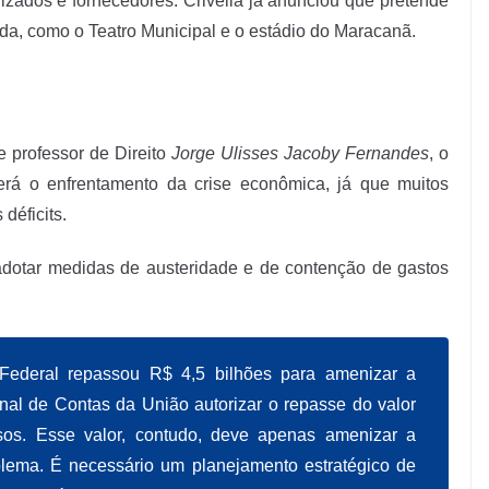
izados e fornecedores. Crivella já anunciou que pretende
ada, como o Teatro Municipal e o estádio do Maracanã.
 professor de Direito
Jorge Ulisses Jacoby Fernandes
, o
 será o enfrentamento da crise econômica, já que muitos
déficits.
adotar medidas de austeridade e de contenção de gastos
Federal
repassou R$ 4,5 bilhões para amenizar a
unal de Contas da União autorizar o repasse do valor
rsos. Esse valor, contudo, deve apenas amenizar a
blema. É necessário um planejamento estratégico de