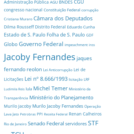
CGU
Administração Pública
BNDES
AGU
congresso nacional
Constituição Federal
corrupção
Câmara dos Deputados
Cristiana Muraro
Dilma Rousseff
Distrito Federal
Eduardo Cunha
Estado de S. Paulo
Folha de S. Paulo
GDF
Governo Federal
Globo
impeachment
inss
Jacoby Fernandes
jaques
fernando reolon
Lei de
Lei Anticorrupção
Lei nº 8.666/1993
Licitações
licitação
LRF
Michel Temer
lula
Ministério da
Ludimila Reis
Ministério do Planejamento
Transparência
Murilo Jacoby Fernandes
Murilo Jacoby
Operação
Renan Calheiros
PPI
Lava Jato
Petrobras
Receita Federal
STF
Senado Federal
servidores
Rio de Janeiro