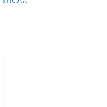
TCU
STJ
Valor