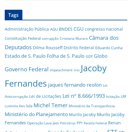
Tags
CGU
Administração Pública
BNDES
congresso nacional
AGU
Câmara dos
Constituição Federal
corrupção
Cristiana Muraro
Deputados
Dilma Rousseff
Distrito Federal
Eduardo Cunha
Estado de S. Paulo
Folha de S. Paulo
Globo
GDF
Jacoby
Governo Federal
impeachment
inss
Fernandes
jaques fernando reolon
Lei
Lei nº 8.666/1993
Lei de Licitações
Anticorrupção
licitação
LRF
Michel Temer
lula
Ministério da Transparência
Ludimila Reis
Ministério do Planejamento
Murilo Jacoby
Murilo Jacoby
Fernandes
Renan
PPI
Operação Lava Jato
Petrobras
Receita Federal
STF