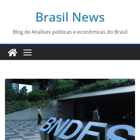
Pular
Brasil News
para
o
conteúdo
Blog de Analises politicas e econômicas do Brasil