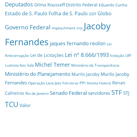
Deputados
Dilma Rousseff
Distrito Federal
Eduardo Cunha
Estado de S. Paulo
Folha de S. Paulo
Globo
GDF
Jacoby
Governo Federal
impeachment
inss
Fernandes
jaques fernando reolon
Lei
Lei nº 8.666/1993
Lei de Licitações
Anticorrupção
licitação
LRF
Michel Temer
lula
Ministério da Transparência
Ludimila Reis
Ministério do Planejamento
Murilo Jacoby
Murilo Jacoby
Fernandes
Renan
PPI
Operação Lava Jato
Petrobras
Receita Federal
STF
Senado Federal
servidores
STJ
Calheiros
Rio de Janeiro
TCU
Valor