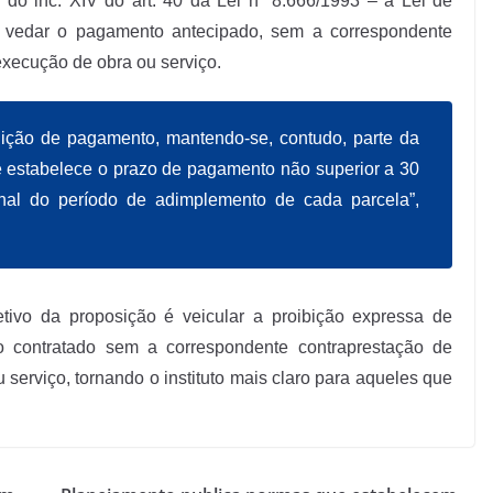
do inc. XIV do art. 40 da Lei nº 8.666/1993 – a Lei de
e vedar o pagamento antecipado, sem a correspondente
execução de obra ou serviço.
dição de pagamento, mantendo-se, contudo, parte da
ue estabelece o prazo de pagamento não superior a 30
final do período de adimplemento de cada parcela”,
tivo da proposição é veicular a proibição expressa de
 contratado sem a correspondente contraprestação de
serviço, tornando o instituto mais claro para aqueles que