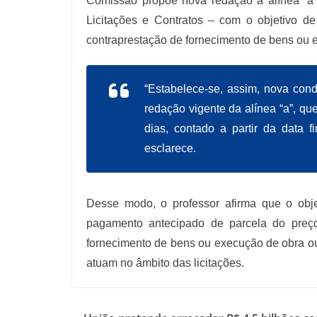
Comissão propõe nova redação à alínea “a” 
Licitações e Contratos – com o objetivo d
contraprestação de fornecimento de bens ou 
“Estabelece-se, assim, nova con
redação vigente da alínea “a”, q
dias, contado a partir da data 
esclarece.
Desse modo, o professor afirma que o obje
pagamento antecipado de parcela do preço
fornecimento de bens ou execução de obra ou 
atuam no âmbito das licitações.