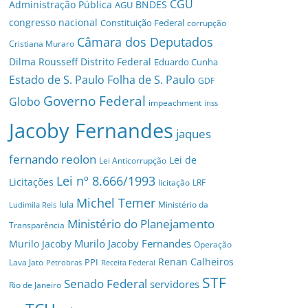
CGU
Administração Pública
BNDES
AGU
congresso nacional
Constituição Federal
corrupção
Câmara dos Deputados
Cristiana Muraro
Dilma Rousseff
Distrito Federal
Eduardo Cunha
Estado de S. Paulo
Folha de S. Paulo
GDF
Governo Federal
Globo
impeachment
inss
Jacoby Fernandes
jaques
fernando reolon
Lei de
Lei Anticorrupção
Lei nº 8.666/1993
Licitações
licitação
LRF
Michel Temer
lula
Ministério da
Ludimila Reis
Ministério do Planejamento
Transparência
Murilo Jacoby Fernandes
Murilo Jacoby
Operação
Renan Calheiros
PPI
Lava Jato
Petrobras
Receita Federal
STF
Senado Federal
servidores
Rio de Janeiro