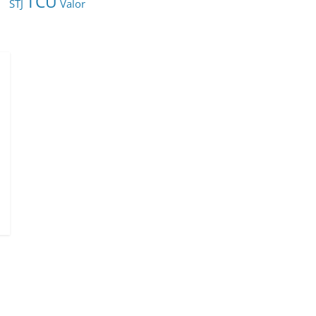
TCU
STJ
Valor