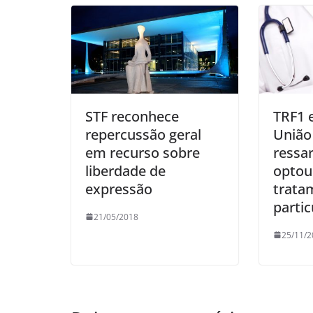
STF reconhece
TRF1 
repercussão geral
União
em recurso sobre
ressar
liberdade de
optou
expressão
trata
partic
21/05/2018
25/11/2