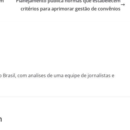
om
Planejamento publica normas que estabelecem
critérios para aprimorar gestão de convênios
o Brasil, com analises de uma equipe de jornalistas e
m