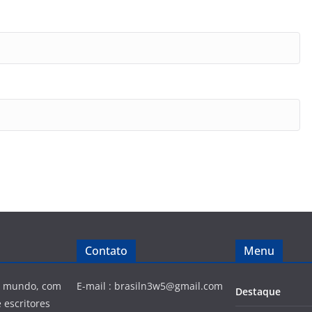
Contato
Menu
 e mundo, com
E-mail :
brasiln3w5@gmail.com
Destaque
 escritores