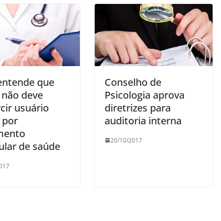
entende que
Conselho de
 não deve
Psicologia aprova
cir usuário
diretrizes para
 por
auditoria interna
mento
20/10/2017
ular de saúde
017