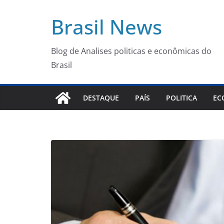
Pular
Brasil News
para
o
conteúdo
Blog de Analises politicas e econômicas do
Brasil
DESTAQUE
PAÍS
POLITICA
EC