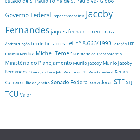
Estado de S. Paulo
Folha de S. Paulo
Globo
GDF
Jacoby
Governo Federal
impeachment
inss
Fernandes
jaques fernando reolon
Lei
Lei nº 8.666/1993
Lei de Licitações
Anticorrupção
licitação
LRF
Michel Temer
lula
Ministério da Transparência
Ludimila Reis
Ministério do Planejamento
Murilo Jacoby
Murilo Jacoby
Fernandes
Renan
PPI
Operação Lava Jato
Petrobras
Receita Federal
STF
Senado Federal
servidores
STJ
Calheiros
Rio de Janeiro
TCU
Valor