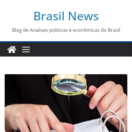
Pular
Brasil News
para
o
conteúdo
Blog de Analises politicas e econômicas do Brasil