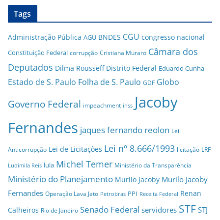
Tags
CGU
Administração Pública
BNDES
congresso nacional
AGU
Câmara dos
Constituição Federal
corrupção
Cristiana Muraro
Deputados
Dilma Rousseff
Distrito Federal
Eduardo Cunha
Estado de S. Paulo
Folha de S. Paulo
Globo
GDF
Jacoby
Governo Federal
impeachment
inss
Fernandes
jaques fernando reolon
Lei
Lei nº 8.666/1993
Lei de Licitações
Anticorrupção
licitação
LRF
Michel Temer
lula
Ministério da Transparência
Ludimila Reis
Ministério do Planejamento
Murilo Jacoby
Murilo Jacoby
Fernandes
Renan
PPI
Operação Lava Jato
Petrobras
Receita Federal
STF
Senado Federal
servidores
STJ
Calheiros
Rio de Janeiro