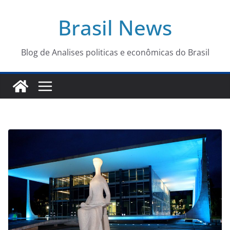
Pular
Brasil News
para
o
conteúdo
Blog de Analises politicas e econômicas do Brasil