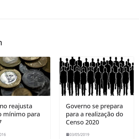
m
no reajusta
Governo se prepara
io mínimo para
para a realização do
7
Censo 2020
016
03/05/2019