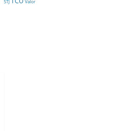
TCU
STJ
Valor