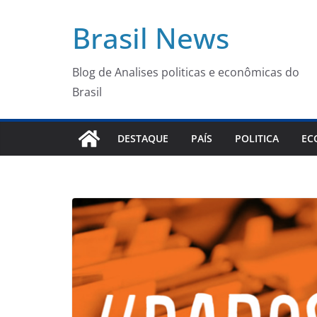
Pular
Brasil News
para
o
conteúdo
Blog de Analises politicas e econômicas do
Brasil
DESTAQUE
PAÍS
POLITICA
EC