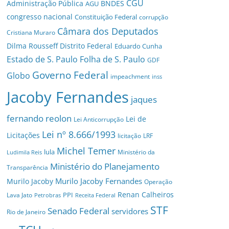
CGU
Administração Pública
BNDES
AGU
congresso nacional
Constituição Federal
corrupção
Câmara dos Deputados
Cristiana Muraro
Dilma Rousseff
Distrito Federal
Eduardo Cunha
Estado de S. Paulo
Folha de S. Paulo
GDF
Governo Federal
Globo
impeachment
inss
Jacoby Fernandes
jaques
fernando reolon
Lei de
Lei Anticorrupção
Lei nº 8.666/1993
Licitações
licitação
LRF
Michel Temer
lula
Ministério da
Ludimila Reis
Ministério do Planejamento
Transparência
Murilo Jacoby Fernandes
Murilo Jacoby
Operação
Renan Calheiros
PPI
Lava Jato
Petrobras
Receita Federal
STF
Senado Federal
servidores
Rio de Janeiro