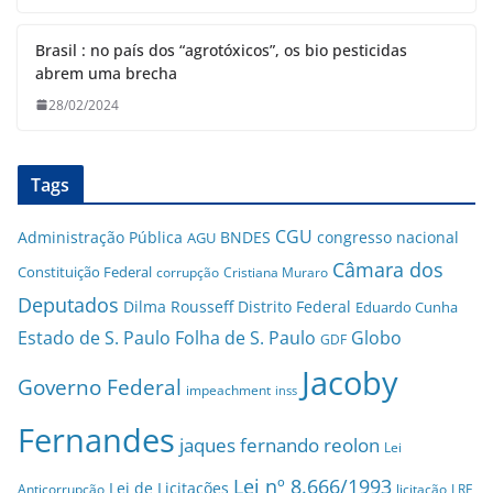
Brasil : no país dos “agrotóxicos”, os bio pesticidas
abrem uma brecha
28/02/2024
Tags
CGU
Administração Pública
BNDES
congresso nacional
AGU
Câmara dos
Constituição Federal
corrupção
Cristiana Muraro
Deputados
Dilma Rousseff
Distrito Federal
Eduardo Cunha
Estado de S. Paulo
Folha de S. Paulo
Globo
GDF
Jacoby
Governo Federal
impeachment
inss
Fernandes
jaques fernando reolon
Lei
Lei nº 8.666/1993
Lei de Licitações
Anticorrupção
licitação
LRF