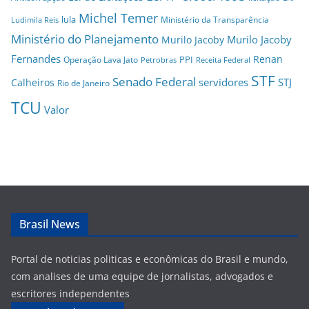
Michel Temer
lula
Ministério da Transparência
Ludimila Reis
Ministério do Planejamento
Murilo Jacoby
Murilo Jacoby
Fernandes
Renan
PPI
Operação Lava Jato
Petrobras
Receita Federal
STF
Senado Federal
servidores
STJ
Calheiros
Rio de Janeiro
TCU
Valor
Brasil News
Portal de noticias politicas e econômicas do Brasil e mundo,
com analises de uma equipe de jornalistas, advogados e
escritores independentes