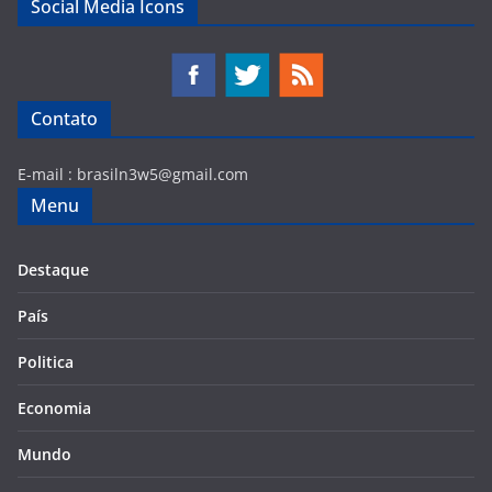
Social Media Icons
Contato
E-mail :
brasiln3w5@gmail.com
Menu
Destaque
País
Politica
Economia
Mundo