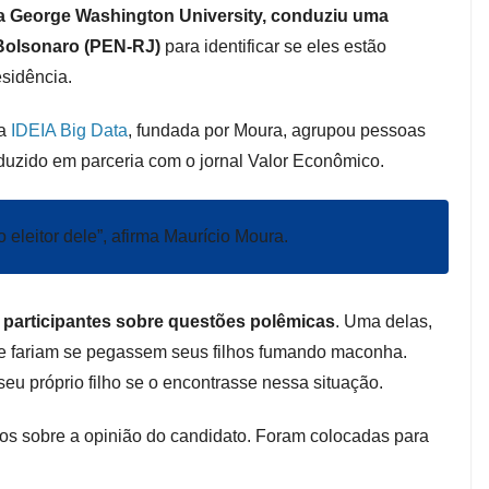
a George Washington University, conduziu uma
 Bolsonaro (PEN-RJ)
para identificar se eles estão
sidência.
sa
IDEIA Big Data
, fundada por Moura, agrupou pessoas
onduzido em parceria com o jornal Valor Econômico.
leitor dele”, afirma Maurício Moura.
s participantes sobre questões polêmicas
. Uma delas,
ue fariam se pegassem seus filhos fumando maconha.
seu próprio filho se o encontrasse nessa situação.
dos sobre a opinião do candidato. Foram colocadas para