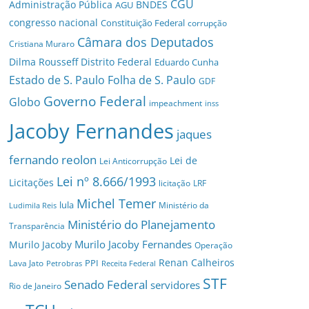
CGU
Administração Pública
BNDES
AGU
congresso nacional
Constituição Federal
corrupção
Câmara dos Deputados
Cristiana Muraro
Dilma Rousseff
Distrito Federal
Eduardo Cunha
Estado de S. Paulo
Folha de S. Paulo
GDF
Governo Federal
Globo
impeachment
inss
Jacoby Fernandes
jaques
fernando reolon
Lei de
Lei Anticorrupção
Lei nº 8.666/1993
Licitações
licitação
LRF
Michel Temer
lula
Ministério da
Ludimila Reis
Ministério do Planejamento
Transparência
Murilo Jacoby Fernandes
Murilo Jacoby
Operação
Renan Calheiros
PPI
Lava Jato
Petrobras
Receita Federal
STF
Senado Federal
servidores
Rio de Janeiro