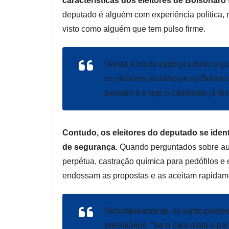
características dos eleitores de Bolsonaro
deputado é alguém com experiência política, ma
visto como alguém que tem pulso firme.
“Ainda é muito cedo pra dizer o qu
os eleitores identificam no Bols
pensam e o que o candidato já dis
Contudo, os eleitores do deputado se iden
de segurança
. Quando perguntados sobre aum
perpétua, castração química para pedófilos e
endossam as propostas e as aceitam rapidame
Simultaneamente, os participante
presidiários. “Se o cara mata o pai