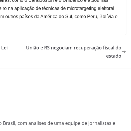
ceiras, como o BankBoston e o Unibanco e atuou nas
o na aplicação de técnicas de microtargeting eleitoral
em outros países da América do Sul, como Peru, Bolívia e
 Lei
União e RS negociam recuperação fiscal do
estado
o Brasil, com analises de uma equipe de jornalistas e