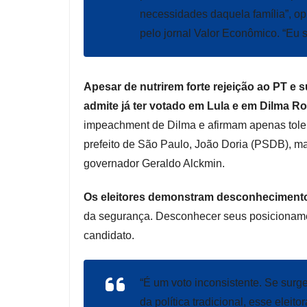
necessidades daquela família”, o
pelo jornal Valor Econômico. “Eu s
Apesar de nutrirem forte rejeição ao PT e s
admite já ter votado em Lula e em Dilma R
impeachment de Dilma e afirmam apenas toler
prefeito de São Paulo, João Doria (PSDB), ma
governador Geraldo Alckmin.
Os eleitores demonstram desconhecimento
da segurança. Desconhecer seus posicioname
candidato.
“É um voto inconsistente. Se surge
da política tradicional, esse eleit