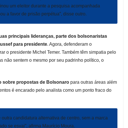
pinou um eleitor durante a pesquisa acompanhada
ou a favor de prisão perpétua”, disse outro.
uas principais lideranças, parte dos bolsonaristas
oussef para presidente
. Agora, defenderam o
ar o presidente Michel Temer. Também têm simpatia pelo
s não sentem o mesmo por seu padrinho político, o
 sobre propostas de Bolsonaro
para outras áreas além
ntos é encarado pelo analista como um ponto fraco do
 outra candidatura alternativa de centro, sem a marca
orado se esvai”, afirma Maurício Moura.