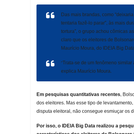
Das mais brandas, como “deixaria o
tentaria fazê-lo parar”, às mais dur
tortura”, o grupo achou cômicas as
claro que os eleitores de Bolsonar
Maurício Moura, do IDEIA Big Data
“
Trata-se de um fenômeno similar
explica Maurício Moura.
Em pesquisas quantitativas recentes
, Bols
dos eleitores. Mas esse tipo de levantamento
disputa eleitoral, não consegue esmiuçar os d
Por isso, o IDEIA Big Data realizou a pesq