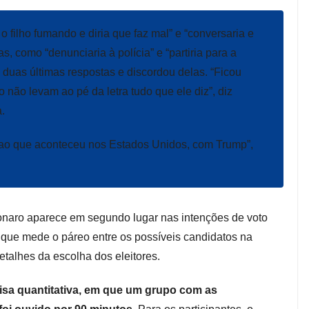
 filho fumando e diria que faz mal” e “conversaria e
as, como “denunciaria à polícia” e “partiria para a
 duas últimas respostas e discordou delas. “Ficou
o não levam ao pé da letra tudo que ele diz”, diz
.
 ao que aconteceu nos Estados Unidos, com Trump”,
onaro aparece em segundo lugar nas intenções de voto
, que mede o páreo entre os possíveis candidatos na
etalhes da escolha dos eleitores.
uisa quantitativa, em que um grupo com as