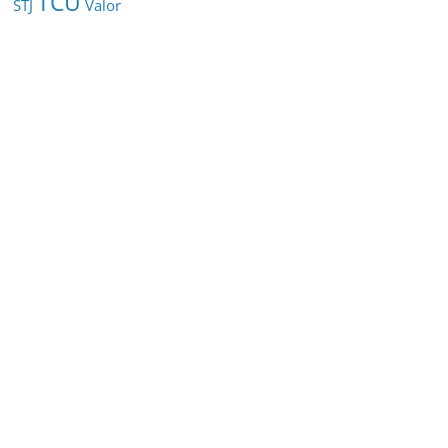
TCU
STJ
Valor