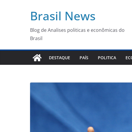
Pular
Brasil News
para
o
conteúdo
Blog de Analises politicas e econômicas do
Brasil
DESTAQUE
PAÍS
POLITICA
EC