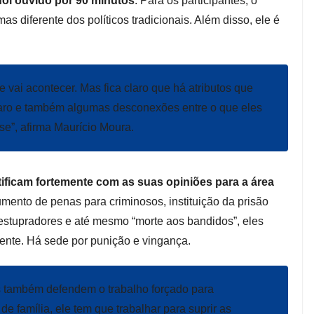
 foi ouvido por 90 minutos
. Para os participantes, o
s diferente dos políticos tradicionais. Além disso, ele é
e vai acontecer. Mas fica claro que há atributos que
onaro e também algumas desconexões entre o que eles
se”, afirma Maurício Moura.
tificam fortemente com as suas opiniões para a área
ento de penas para criminosos, instituição da prisão
 estupradores e até mesmo “morte aos bandidos”, eles
nte. Há sede por punição e vingança.
s também defendem o trabalho forçado para
 de família, ele tem que trabalhar para suprir as