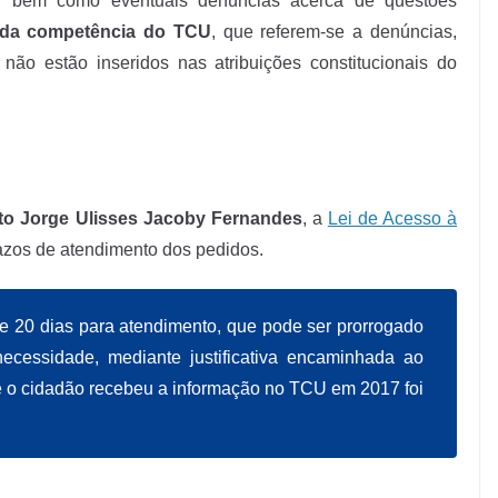
es, bem como eventuais denúncias acerca de questões
 da competência do TCU
, que referem-se a denúncias,
 não estão inseridos nas atribuições constitucionais do
to Jorge Ulisses Jacoby Fernandes
, a
Lei de Acesso à
azos de atendimento dos pedidos.
de 20 dias para atendimento, que pode ser prorrogado
ecessidade, mediante justificativa encaminhada ao
 o cidadão recebeu a informação no TCU em 2017 foi