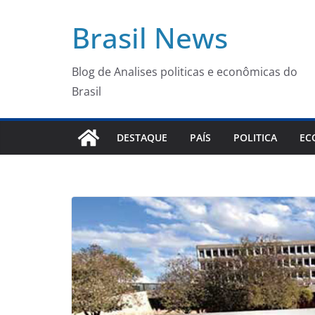
Pular
Brasil News
para
o
conteúdo
Blog de Analises politicas e econômicas do
Brasil
DESTAQUE
PAÍS
POLITICA
EC