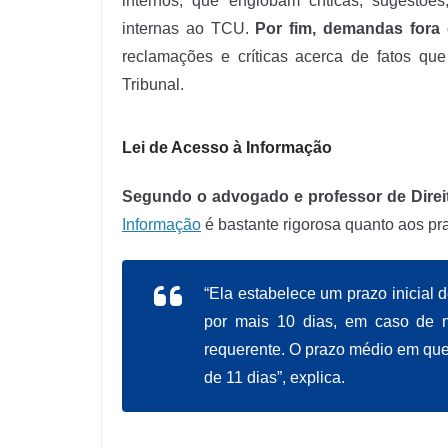
internos, que englobam críticas, sugestõ
internas ao TCU.
Por fim, demandas fora
reclamações e críticas acerca de fatos que
Tribunal.
Lei de Acesso à Informação
Segundo o advogado e professor de Direi
Informação
é bastante rigorosa quanto aos pr
“Ela estabelece um prazo inicial 
por mais 10 dias, em caso de n
requerente. O prazo médio em que
de 11 dias”, explica.