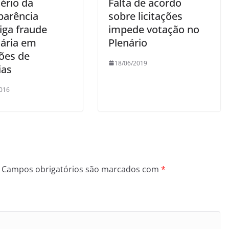
ério da
Falta de acordo
parência
sobre licitações
iga fraude
impede votação no
nária em
Plenário
ções de
18/06/2019
ias
016
Campos obrigatórios são marcados com
*