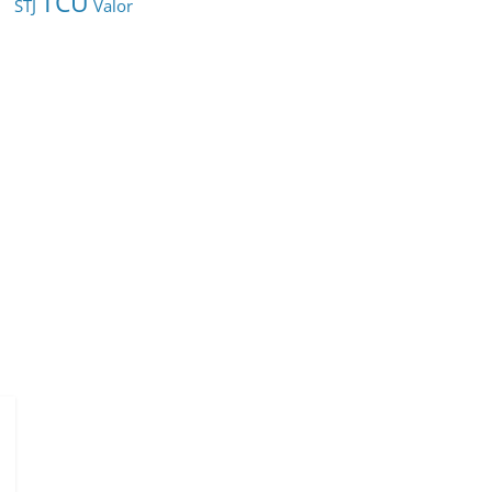
TCU
STJ
Valor