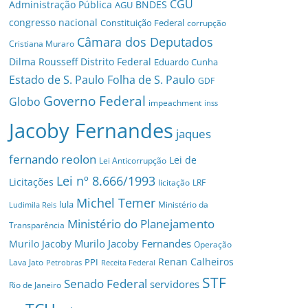
CGU
Administração Pública
BNDES
AGU
congresso nacional
Constituição Federal
corrupção
Câmara dos Deputados
Cristiana Muraro
Dilma Rousseff
Distrito Federal
Eduardo Cunha
Estado de S. Paulo
Folha de S. Paulo
GDF
Governo Federal
Globo
impeachment
inss
Jacoby Fernandes
jaques
fernando reolon
Lei de
Lei Anticorrupção
Lei nº 8.666/1993
Licitações
licitação
LRF
Michel Temer
lula
Ministério da
Ludimila Reis
Ministério do Planejamento
Transparência
Murilo Jacoby Fernandes
Murilo Jacoby
Operação
Renan Calheiros
PPI
Lava Jato
Petrobras
Receita Federal
STF
Senado Federal
servidores
Rio de Janeiro