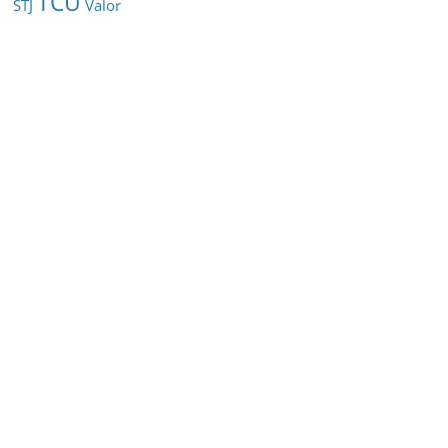
TCU
STJ
Valor