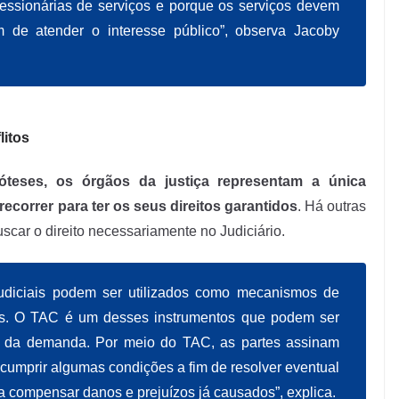
essionárias de serviços e porque os serviços devem
m de atender o interesse público”, observa Jacoby
litos
teses, os órgãos da justiça representam a única
recorrer para ter os seus direitos garantidos
. Há outras
scar o direito necessariamente no Judiciário.
udiciais podem ser utilizados como mecanismos de
tos. O TAC é um desses instrumentos que podem ser
ção da demanda. Por meio do TAC, as partes assinam
mprir algumas condições a fim de resolver eventual
 compensar danos e prejuízos já causados”, explica.