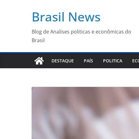
Pular
Brasil News
para
o
conteúdo
Blog de Analises politicas e econômicas do
Brasil
DESTAQUE
PAÍS
POLITICA
EC