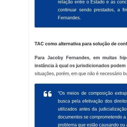
relação entre o Estado e as conc
continuar sendo prestados, a fi
Fernandes.
TAC como alternativa para solução de conf
Para Jacoby Fernandes, em muitas hipó
instância à qual os jurisdicionados podem 
situações, porém, em que não é necessário bu
“Os meios de composição extraj
busca pela efetivação dos direi
utilizados antes da judicializa
documentos se comprometendo a cu
problema que estão causando ou a