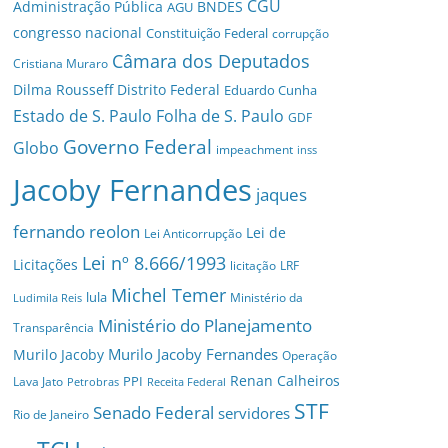
CGU
Administração Pública
BNDES
AGU
congresso nacional
Constituição Federal
corrupção
Câmara dos Deputados
Cristiana Muraro
Dilma Rousseff
Distrito Federal
Eduardo Cunha
Estado de S. Paulo
Folha de S. Paulo
GDF
Governo Federal
Globo
impeachment
inss
Jacoby Fernandes
jaques
fernando reolon
Lei de
Lei Anticorrupção
Lei nº 8.666/1993
Licitações
licitação
LRF
Michel Temer
lula
Ministério da
Ludimila Reis
Ministério do Planejamento
Transparência
Murilo Jacoby Fernandes
Murilo Jacoby
Operação
Renan Calheiros
PPI
Lava Jato
Petrobras
Receita Federal
STF
Senado Federal
servidores
Rio de Janeiro