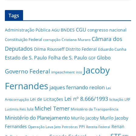
Tags
CGU
Administração Pública
BNDES
congresso nacional
AGU
Câmara dos
Constituição Federal
corrupção
Cristiana Muraro
Deputados
Dilma Rousseff
Distrito Federal
Eduardo Cunha
Estado de S. Paulo
Folha de S. Paulo
Globo
GDF
Jacoby
Governo Federal
impeachment
inss
Fernandes
jaques fernando reolon
Lei
Lei nº 8.666/1993
Lei de Licitações
Anticorrupção
licitação
LRF
Michel Temer
lula
Ministério da Transparência
Ludimila Reis
Ministério do Planejamento
Murilo Jacoby
Murilo Jacoby
Fernandes
Renan
PPI
Operação Lava Jato
Petrobras
Receita Federal
STF