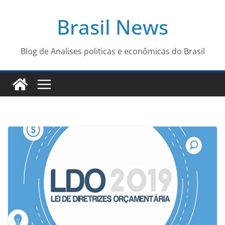
Pular
Brasil News
para
o
conteúdo
Blog de Analises politicas e econômicas do Brasil