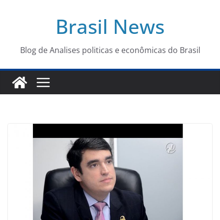
Pular
Brasil News
para
o
conteúdo
Blog de Analises politicas e econômicas do Brasil