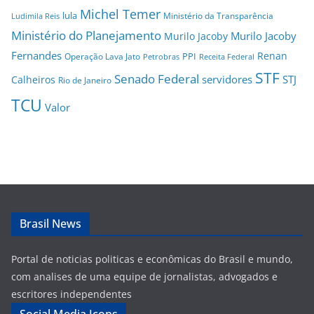
Michel Temer
lula
Ministério da Transparência
Ludimila Reis
Ministério do Planejamento
Murilo Jacoby
Murilo Jacoby
Fernandes
Renan
PPI
Operação Lava Jato
Petrobras
Receita Federal
STF
Senado Federal
servidores
STJ
Calheiros
Rio de Janeiro
TCU
Valor
Brasil News
Portal de noticias politicas e econômicas do Brasil e mundo,
com analises de uma equipe de jornalistas, advogados e
escritores independentes