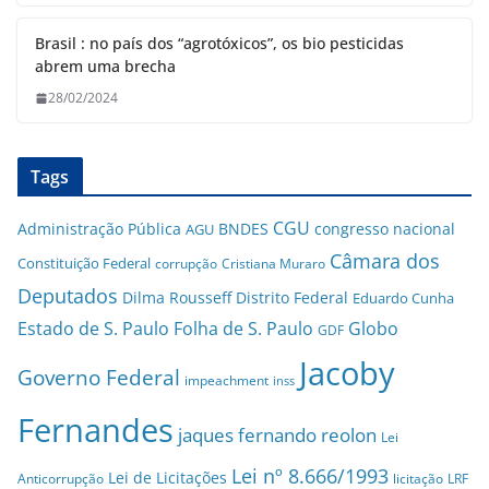
Brasil : no país dos “agrotóxicos”, os bio pesticidas
abrem uma brecha
28/02/2024
Tags
CGU
Administração Pública
BNDES
congresso nacional
AGU
Câmara dos
Constituição Federal
corrupção
Cristiana Muraro
Deputados
Dilma Rousseff
Distrito Federal
Eduardo Cunha
Estado de S. Paulo
Folha de S. Paulo
Globo
GDF
Jacoby
Governo Federal
impeachment
inss
Fernandes
jaques fernando reolon
Lei
Lei nº 8.666/1993
Lei de Licitações
Anticorrupção
licitação
LRF