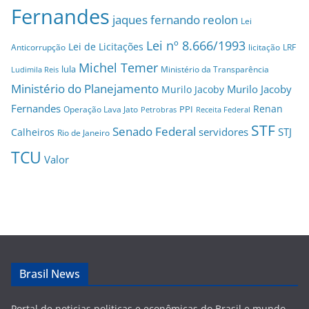
Fernandes
jaques fernando reolon
Lei
Lei nº 8.666/1993
Lei de Licitações
Anticorrupção
licitação
LRF
Michel Temer
lula
Ministério da Transparência
Ludimila Reis
Ministério do Planejamento
Murilo Jacoby
Murilo Jacoby
Fernandes
Renan
PPI
Operação Lava Jato
Petrobras
Receita Federal
STF
Senado Federal
servidores
STJ
Calheiros
Rio de Janeiro
TCU
Valor
Brasil News
Portal de noticias politicas e econômicas do Brasil e mundo,