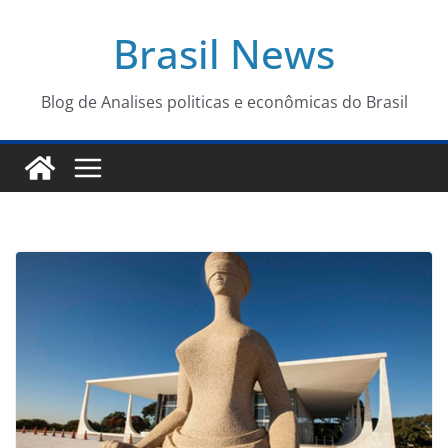
Pular
Brasil News
para
o
conteúdo
Blog de Analises politicas e econômicas do Brasil