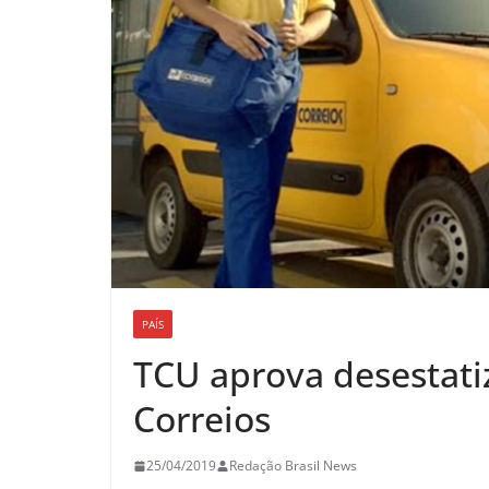
PAÍS
TCU aprova desestati
Correios
25/04/2019
Redação Brasil News