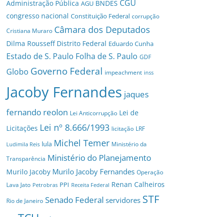
CGU
Administração Pública
BNDES
AGU
congresso nacional
Constituição Federal
corrupção
Câmara dos Deputados
Cristiana Muraro
Dilma Rousseff
Distrito Federal
Eduardo Cunha
Estado de S. Paulo
Folha de S. Paulo
GDF
Governo Federal
Globo
impeachment
inss
Jacoby Fernandes
jaques
fernando reolon
Lei de
Lei Anticorrupção
Lei nº 8.666/1993
Licitações
licitação
LRF
Michel Temer
lula
Ministério da
Ludimila Reis
Ministério do Planejamento
Transparência
Murilo Jacoby Fernandes
Murilo Jacoby
Operação
Renan Calheiros
PPI
Lava Jato
Petrobras
Receita Federal
STF
Senado Federal
servidores
Rio de Janeiro