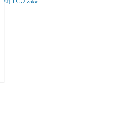
TCU
STJ
Valor