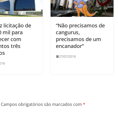
 licitação de
“Não precisamos de
0 mil para
cangurus,
ecer com
precisamos de um
ntos três
encanador”
os
27/07/2016
016
Campos obrigatórios são marcados com
*