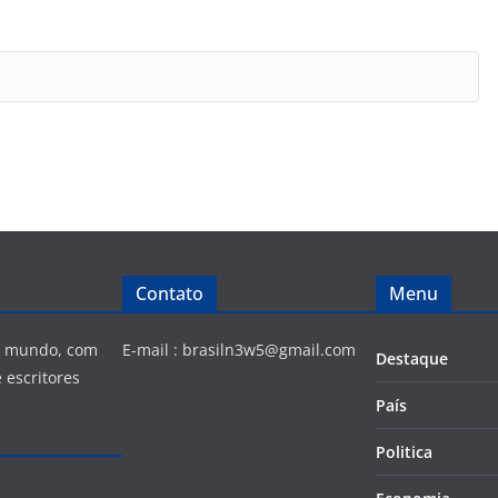
Contato
Menu
 e mundo, com
E-mail :
brasiln3w5@gmail.com
Destaque
 escritores
País
Politica