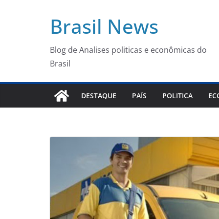
Pular
Brasil News
para
o
conteúdo
Blog de Analises politicas e econômicas do
Brasil
DESTAQUE
PAÍS
POLITICA
EC