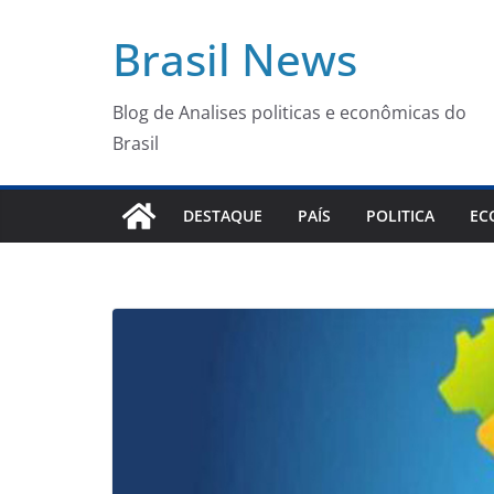
Pular
Brasil News
para
o
conteúdo
Blog de Analises politicas e econômicas do
Brasil
DESTAQUE
PAÍS
POLITICA
EC