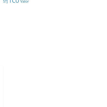
TCU
STJ
Valor