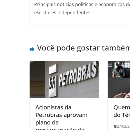
Principais noticias politicas e economicas d
escritores independentes.
Você pode gostar també
Acionistas da
Quem 
Petrobras aprovam
do Tê
plano de
27/02/2
reestruturação da