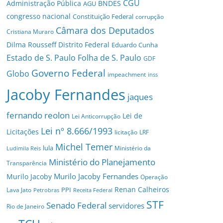
CGU
Administração Pública
BNDES
AGU
congresso nacional
Constituição Federal
corrupção
Câmara dos Deputados
Cristiana Muraro
Dilma Rousseff
Distrito Federal
Eduardo Cunha
Estado de S. Paulo
Folha de S. Paulo
GDF
Governo Federal
Globo
impeachment
inss
Jacoby Fernandes
jaques
fernando reolon
Lei de
Lei Anticorrupção
Lei nº 8.666/1993
Licitações
licitação
LRF
Michel Temer
lula
Ministério da
Ludimila Reis
Ministério do Planejamento
Transparência
Murilo Jacoby Fernandes
Murilo Jacoby
Operação
Renan Calheiros
PPI
Lava Jato
Petrobras
Receita Federal
STF
Senado Federal
servidores
Rio de Janeiro