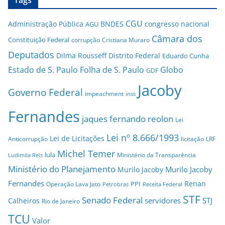
CGU
Administração Pública
BNDES
congresso nacional
AGU
Câmara dos
Constituição Federal
corrupção
Cristiana Muraro
Deputados
Dilma Rousseff
Distrito Federal
Eduardo Cunha
Estado de S. Paulo
Folha de S. Paulo
Globo
GDF
Jacoby
Governo Federal
impeachment
inss
Fernandes
jaques fernando reolon
Lei
Lei nº 8.666/1993
Lei de Licitações
Anticorrupção
licitação
LRF
Michel Temer
lula
Ministério da Transparência
Ludimila Reis
Ministério do Planejamento
Murilo Jacoby
Murilo Jacoby
Fernandes
Renan
PPI
Operação Lava Jato
Petrobras
Receita Federal
STF
Senado Federal
servidores
STJ
Calheiros
Rio de Janeiro
TCU
Valor