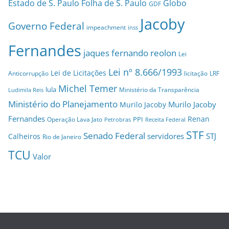
Estado de S. Paulo
Folha de S. Paulo
Globo
GDF
Jacoby
Governo Federal
impeachment
inss
Fernandes
jaques fernando reolon
Lei
Lei nº 8.666/1993
Lei de Licitações
Anticorrupção
licitação
LRF
Michel Temer
lula
Ministério da Transparência
Ludimila Reis
Ministério do Planejamento
Murilo Jacoby
Murilo Jacoby
Fernandes
Renan
PPI
Operação Lava Jato
Petrobras
Receita Federal
STF
Senado Federal
servidores
STJ
Calheiros
Rio de Janeiro
TCU
Valor