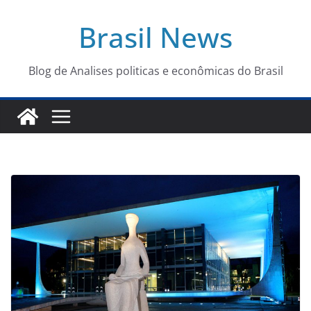
Pular
Brasil News
para
o
conteúdo
Blog de Analises politicas e econômicas do Brasil