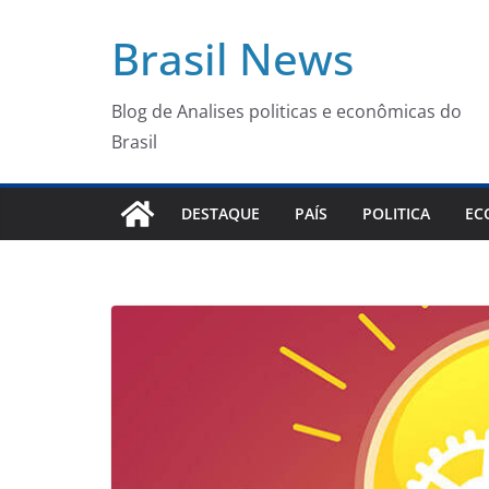
Pular
Brasil News
para
o
conteúdo
Blog de Analises politicas e econômicas do
Brasil
DESTAQUE
PAÍS
POLITICA
EC