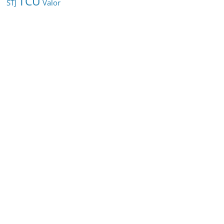
TCU
STJ
Valor