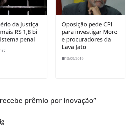
ério da Justiça
Oposição pede CPI
mais R$ 1,8 bi
para investigar Moro
sistema penal
e procuradores da
Lava Jato
017
13/09/2019
recebe prêmio por inovação
”
ig