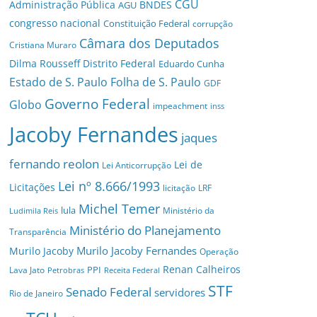
CGU
Administração Pública
BNDES
AGU
congresso nacional
Constituição Federal
corrupção
Câmara dos Deputados
Cristiana Muraro
Dilma Rousseff
Distrito Federal
Eduardo Cunha
Estado de S. Paulo
Folha de S. Paulo
GDF
Governo Federal
Globo
impeachment
inss
Jacoby Fernandes
jaques
fernando reolon
Lei de
Lei Anticorrupção
Lei nº 8.666/1993
Licitações
licitação
LRF
Michel Temer
lula
Ministério da
Ludimila Reis
Ministério do Planejamento
Transparência
Murilo Jacoby Fernandes
Murilo Jacoby
Operação
Renan Calheiros
PPI
Lava Jato
Petrobras
Receita Federal
STF
Senado Federal
servidores
Rio de Janeiro