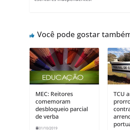
Você pode gostar també
MEC: Reitores
TCU a
comemoram
prorr
desbloqueio parcial
contr
de verba
arren
portu
01/10/2019