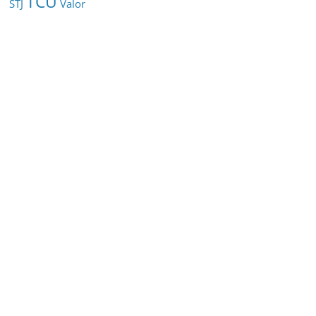
TCU
STJ
Valor