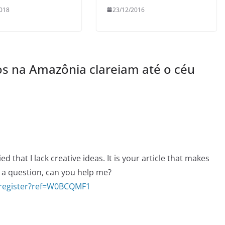
018
23/12/2016
os na Amazônia clareiam até o céu
d that I lack creative ideas. It is your article that makes
e a question, can you help me?
/register?ref=W0BCQMF1