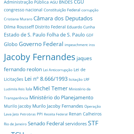
CGU
Administração Pública
BNDES
AGU
congresso nacional
Constituição Federal
corrupção
Câmara dos Deputados
Cristiana Muraro
Dilma Rousseff
Distrito Federal
Eduardo Cunha
Estado de S. Paulo
Folha de S. Paulo
GDF
Governo Federal
Globo
impeachment
inss
Jacoby Fernandes
jaques
fernando reolon
Lei de
Lei Anticorrupção
Lei nº 8.666/1993
Licitações
licitação
LRF
Michel Temer
lula
Ministério da
Ludimila Reis
Ministério do Planejamento
Transparência
Murilo Jacoby Fernandes
Murilo Jacoby
Operação
Renan Calheiros
PPI
Lava Jato
Petrobras
Receita Federal
STF
Senado Federal
servidores
Rio de Janeiro