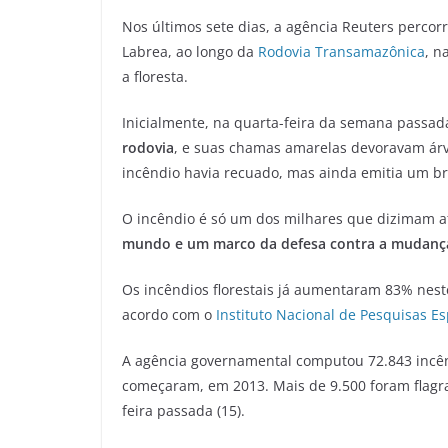
Nos últimos sete dias, a agência Reuters perco
Labrea, ao longo da
Rodovia Transamazônica
, n
a floresta.
Inicialmente, na quarta-feira da semana passada
rodovia
, e suas chamas amarelas devoravam árv
incêndio havia recuado, mas ainda emitia um bri
O incêndio é só um dos milhares que dizimam a
mundo e um marco da defesa contra a mudança
Os incêndios florestais já aumentaram 83% ne
acordo com o
Instituto Nacional de Pesquisas Es
A agência governamental computou 72.843 incên
começaram, em 2013. Mais de 9.500 foram flagrad
feira passada (15).