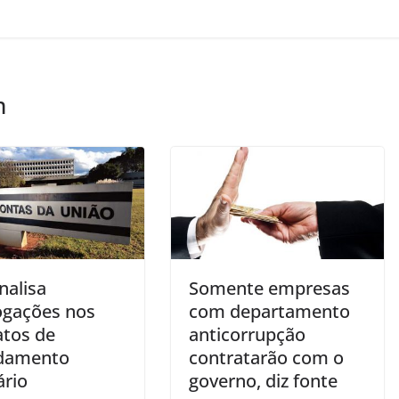
m
nalisa
Somente empresas
ogações nos
com departamento
atos de
anticorrupção
damento
contratarão com o
ário
governo, diz fonte