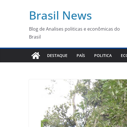
Pular
Brasil News
para
o
conteúdo
Blog de Analises politicas e econômicas do
Brasil
DESTAQUE
PAÍS
POLITICA
EC