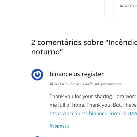
24/07/2
2 comentários sobre “
Incêndi
noturno
”
binance us register
24/03/2025 em 11:44
Link permanente
Thank you for your sharing. I am worrie
me full of hope. Thank you. But, I hav
https://accounts.binance.com/uk-UA
Resposta