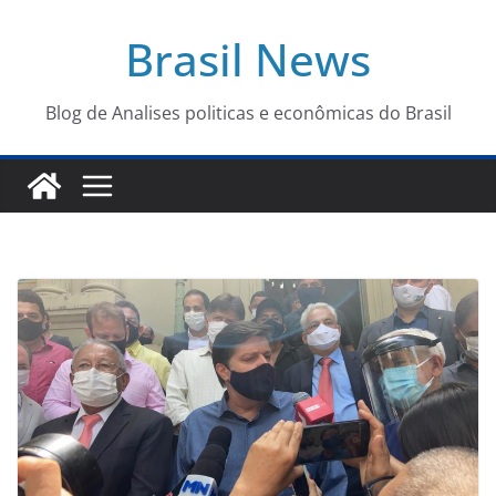
Pular
Brasil News
para
o
conteúdo
Blog de Analises politicas e econômicas do Brasil