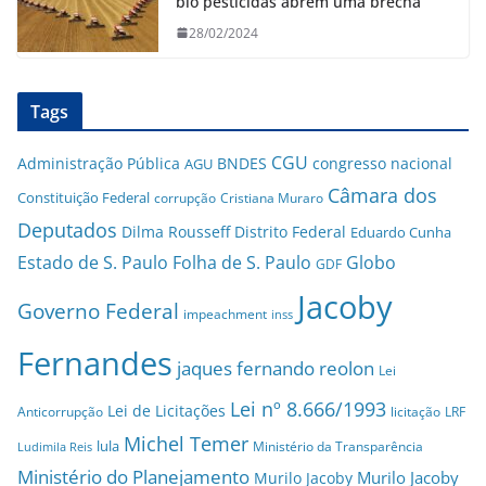
bio pesticidas abrem uma brecha
28/02/2024
Tags
CGU
Administração Pública
BNDES
congresso nacional
AGU
Câmara dos
Constituição Federal
corrupção
Cristiana Muraro
Deputados
Dilma Rousseff
Distrito Federal
Eduardo Cunha
Estado de S. Paulo
Folha de S. Paulo
Globo
GDF
Jacoby
Governo Federal
impeachment
inss
Fernandes
jaques fernando reolon
Lei
Lei nº 8.666/1993
Lei de Licitações
Anticorrupção
licitação
LRF
Michel Temer
lula
Ministério da Transparência
Ludimila Reis
Ministério do Planejamento
Murilo Jacoby
Murilo Jacoby